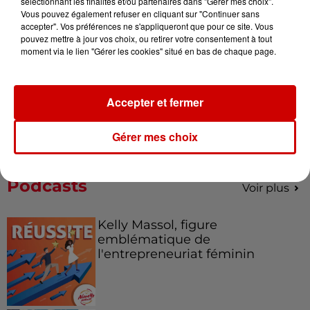
sélectionnant les finalités et/ou partenaires dans "Gérer mes choix".
Mans !
Vous pouvez également refuser en cliquant sur "Continuer sans
accepter". Vos préférences ne s'appliqueront que pour ce site. Vous
pouvez mettre à jour vos choix, ou retirer votre consentement à tout
moment via le lien "Gérer les cookies" situé en bas de chaque page.
Destination Vacances - Gagnez
votre séjour en famille au cœur
de la...
Accepter et fermer
Gérer mes choix
Podcasts
Voir plus
Kelly Massol, figure
emblématique de
l'entrepreneuriat féminin