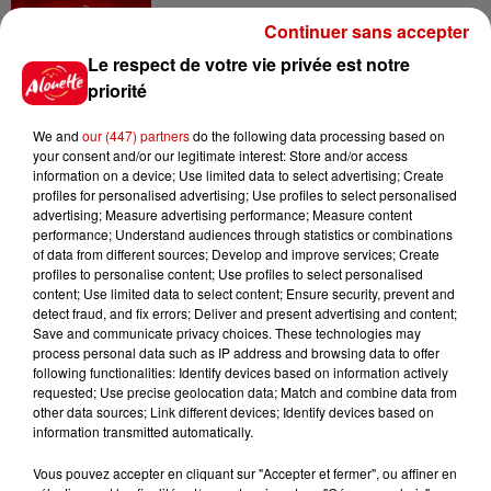
Continuer sans accepter
Le respect de votre vie privée est notre
priorité
Jeux
Voir plus
We and
our (447) partners
do the following data processing based on
your consent and/or our legitimate interest: Store and/or access
Le Duel - Gagnez vos entrées
information on a device; Use limited data to select advertising; Create
pour l'un des zoos de nos
profiles for personalised advertising; Use profiles to select personalised
régions !
advertising; Measure advertising performance; Measure content
performance; Understand audiences through statistics or combinations
of data from different sources; Develop and improve services; Create
profiles to personalise content; Use profiles to select personalised
content; Use limited data to select content; Ensure security, prevent and
Gagnez vos places pour le
detect fraud, and fix errors; Deliver and present advertising and content;
Festival du Roi Arthur 2026 !
Save and communicate privacy choices. These technologies may
process personal data such as IP address and browsing data to offer
following functionalities: Identify devices based on information actively
requested; Use precise geolocation data; Match and combine data from
other data sources; Link different devices; Identify devices based on
information transmitted automatically.
Gagnez vos entrées pour le
Vous pouvez accepter en cliquant sur "Accepter et fermer", ou affiner en
Musée du Sport Automobile au