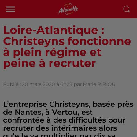
Loire-Atlantique :
Christeyns fonctionne
à plein régime et
peine à recruter
Publié : 20 mars 2020 à 6h29 par Marie PIRIOU
L’entreprise Christeyns, basée près
de Nantes, à Vertou, est
confrontée à des difficultés pour
recruter des intérimaires alors
qu’elle va multiplier par dix sa