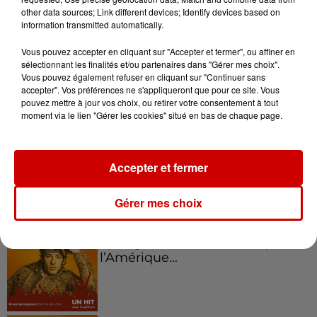
Voir plus
other data sources; Link different devices; Identify devices based on
information transmitted automatically.
Kelly Massol, figure
Vous pouvez accepter en cliquant sur "Accepter et fermer", ou affiner en
emblématique de
sélectionnant les finalités et/ou partenaires dans "Gérer mes choix".
l'entrepreneuriat féminin
Vous pouvez également refuser en cliquant sur "Continuer sans
accepter". Vos préférences ne s'appliqueront que pour ce site. Vous
pouvez mettre à jour vos choix, ou retirer votre consentement à tout
moment via le lien "Gérer les cookies" situé en bas de chaque page.
Aménager un school bus au
Canada et accueillir les bleus à
Boston,...
Accepter et fermer
Gérer mes choix
Born in the U.S.A - Bruce
Springsteen : la chanson que
l’Amérique...