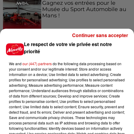
Gagnez vos entrées pour le
Musée du Sport Automobile au
Mans !
Continuer sans accepter
Alouette vous invite à
Le respect de votre vie privée est notre
Futuroscope Xperiences !
priorité
We and
our (447) partners
do the following data processing based on
your consent and/or our legitimate interest: Store and/or access
information on a device; Use limited data to select advertising; Create
profiles for personalised advertising; Use profiles to select personalised
Le Duel - Gagnez votre balade
advertising; Measure advertising performance; Measure content
en jet ski !
performance; Understand audiences through statistics or combinations
of data from different sources; Develop and improve services; Create
profiles to personalise content; Use profiles to select personalised
content; Use limited data to select content; Ensure security, prevent and
detect fraud, and fix errors; Deliver and present advertising and content;
Save and communicate privacy choices. These technologies may
process personal data such as IP address and browsing data to offer
following functionalities: Identify devices based on information actively
Podcasts
requested; Use precise geolocation data; Match and combine data from