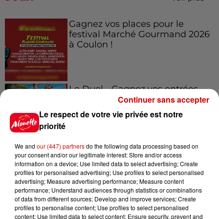
Gagnez vos places pour le
festival Marché Gourmand 2026
à Coulon !
Le Duel - Gagnez vos entrées
Continuer sans accepter
pour l'un des zoos de nos
régions !
Le respect de votre vie privée est notre
priorité
We and
our (447) partners
do the following data processing based on
Destination Vacances - Gagnez
your consent and/or our legitimate interest: Store and/or access
votre séjour en famille au cœur
information on a device; Use limited data to select advertising; Create
profiles for personalised advertising; Use profiles to select personalised
de la...
advertising; Measure advertising performance; Measure content
performance; Understand audiences through statistics or combinations
of data from different sources; Develop and improve services; Create
profiles to personalise content; Use profiles to select personalised
content; Use limited data to select content; Ensure security, prevent and