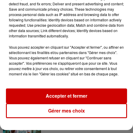
Destination Vacances : inscrivez-
detect fraud, and fix errors; Deliver and present advertising and content;
vous !
Save and communicate privacy choices. These technologies may
process personal data such as IP address and browsing data to offer
following functionalities: Identify devices based on information actively
requested; Use precise geolocation data; Match and combine data from
other data sources; Link different devices; Identify devices based on
information transmitted automatically.
Vous pouvez accepter en cliquant sur "Accepter et fermer", ou affiner en
Podcasts
Voir plus
sélectionnant les finalités et/ou partenaires dans "Gérer mes choix".
Vous pouvez également refuser en cliquant sur "Continuer sans
accepter". Vos préférences ne s'appliqueront que pour ce site. Vous
Kelly Massol, figure
pouvez mettre à jour vos choix, ou retirer votre consentement à tout
emblématique de
moment via le lien "Gérer les cookies" situé en bas de chaque page.
l'entrepreneuriat féminin
Accepter et fermer
Aménager un school bus au
Gérer mes choix
Canada et accueillir les bleus à
Boston,...