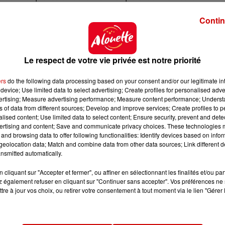
dépistage, les habitants sont invités à prendre rendez-v
Contin
 référencés par l'ARS, sur ordonnance et sur rendez-vou
ayenne.
Le respect de votre vie privée est notre priorité
es, ouverts à tous, sans rendez-vous et sans prescript
ers
do the following data processing based on your consent and/or our legitimate int
 à la Salle Polyvalente située Chemin du Fougeray, Route 
device; Use limited data to select advertising; Create profiles for personalised adver
Ces deux sites sont ouverts tous les jours, y compris 
vertising; Measure advertising performance; Measure content performance; Unders
ns of data from different sources; Develop and improve services; Create profiles to 
alised content; Use limited data to select content; Ensure security, prevent and detect
ace :
ertising and content; Save and communicate privacy choices. These technologies
and browsing data to offer following functionalities: Identify devices based on infor
eolocation data; Match and combine data from other data sources; Link different de
nsmitted automatically.
cliquant sur "Accepter et fermer", ou affiner en sélectionnant les finalités et/ou pa
 met également à disposition
une carte des laboratoires
 également refuser en cliquant sur "Continuer sans accepter". Vos préférences ne 
avirus.
tre à jour vos choix, ou retirer votre consentement à tout moment via le lien "Gérer 