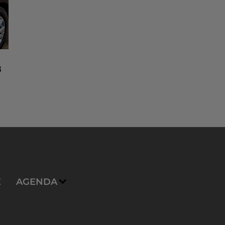
8
n
E
AGENDA