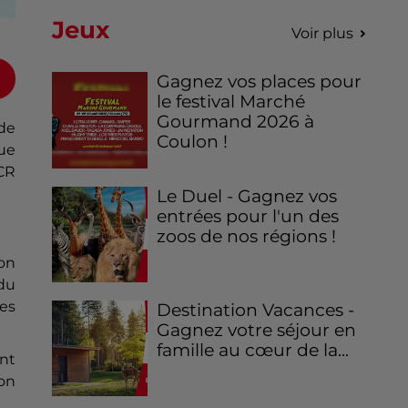
Jeux
Voir plus
Gagnez vos places pour
le festival Marché
Gourmand 2026 à
 de
Coulon !
que
CR
Le Duel - Gagnez vos
entrées pour l'un des
zoos de nos régions !
ion
du
res
Destination Vacances -
Gagnez votre séjour en
famille au cœur de la...
ent
lon