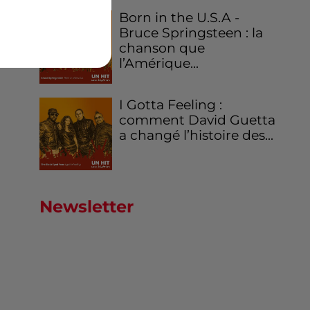
Born in the U.S.A -
Bruce Springsteen : la
chanson que
l’Amérique...
I Gotta Feeling :
comment David Guetta
a changé l’histoire des...
Newsletter