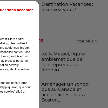
Destination Vacances :
ous
inscrivez-vous !
uer sans accepter
s :
ion
Podcasts
erest: Store and/or
des
Voir plus
tising; Use profiles to
les
tand audiences through
personalise content; Use
Kelly Massol, figure
 fraud, and fix errors;
emblématique de
 may process personal
l'entrepreneuriat
mation actively
féminin
vices; Identify devices
rtenaires dans "Gérer
Aménager un school
en
s'appliqueront que pour
bus au Canada et
les cookies" situé en
accueillir les bleus à
Boston,...