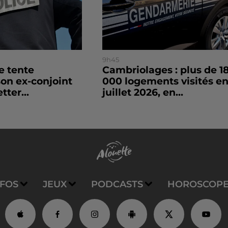
9h45
le tente
Cambriolages : plus de 1
son ex-conjoint
000 logements visités e
tter...
juillet 2026, en...
NFOS
JEUX
PODCASTS
HOROSCOP