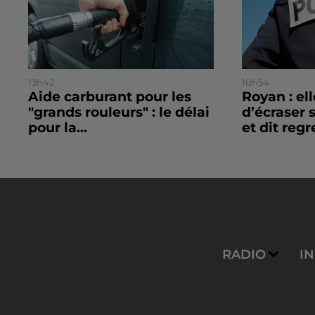
13h42
10h54
Aide carburant pour les
Royan : el
"grands rouleurs" : le délai
d’écraser 
pour la...
et dit regre
RADIO
I