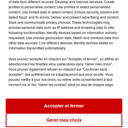
of data from different sources; Develop and improve services; Create
profiles to personalise content; Use profiles to select personalised
content; Use limited data to select content; Ensure security, prevent and
detect fraud, and fix errors; Deliver and present advertising and content;
Save and communicate privacy choices. These technologies may
Jeux
Voir plus
process personal data such as IP address and browsing data to offer
following functionalities: Identify devices based on information actively
requested; Use precise geolocation data; Match and combine data from
Gagnez vos places pour le
other data sources; Link different devices; Identify devices based on
festival Marché Gourmand 2026
information transmitted automatically.
à Coulon !
Vous pouvez accepter en cliquant sur "Accepter et fermer", ou affiner en
sélectionnant les finalités et/ou partenaires dans "Gérer mes choix".
Vous pouvez également refuser en cliquant sur "Continuer sans
accepter". Vos préférences ne s'appliqueront que pour ce site. Vous
Le Duel - Gagnez vos entrées
pouvez mettre à jour vos choix, ou retirer votre consentement à tout
pour l'un des zoos de nos
moment via le lien "Gérer les cookies" situé en bas de chaque page.
régions !
Accepter et fermer
Destination Vacances - Gagnez
Gérer mes choix
votre séjour en famille au cœur