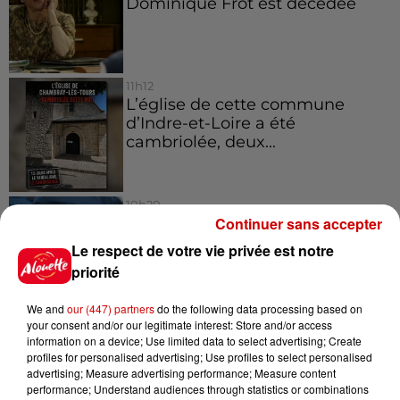
Dominique Frot est décédée
11h12
L’église de cette commune
d’Indre-et-Loire a été
cambriolée, deux...
10h20
Continuer sans accepter
Incendies suspects en Deux-
Sèvres et en Maine-et-Loire :
Le respect de votre vie privée est notre
un...
priorité
We and
our (447) partners
do the following data processing based on
8h49
your consent and/or our legitimate interest: Store and/or access
Rennes : enquête ouverte après
information on a device; Use limited data to select advertising; Create
profiles for personalised advertising; Use profiles to select personalised
un accident impliquant un
advertising; Measure advertising performance; Measure content
conducteur...
performance; Understand audiences through statistics or combinations