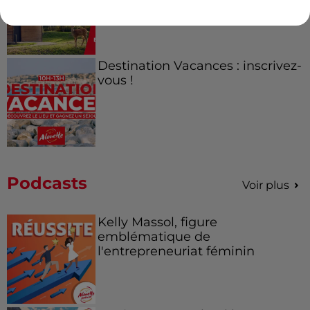
de la...
Destination Vacances : inscrivez-
vous !
Podcasts
Voir plus
Kelly Massol, figure
emblématique de
l'entrepreneuriat féminin