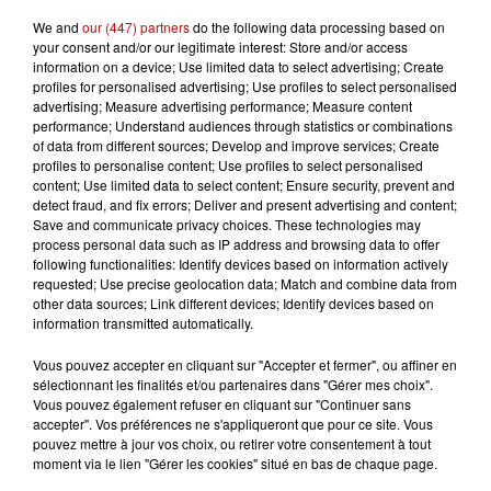
We and
our (447) partners
do the following data processing based on
your consent and/or our legitimate interest: Store and/or access
information on a device; Use limited data to select advertising; Create
Podcasts
Voir plus
profiles for personalised advertising; Use profiles to select personalised
advertising; Measure advertising performance; Measure content
performance; Understand audiences through statistics or combinations
Kelly Massol, figure
of data from different sources; Develop and improve services; Create
emblématique de
profiles to personalise content; Use profiles to select personalised
l'entrepreneuriat féminin
content; Use limited data to select content; Ensure security, prevent and
detect fraud, and fix errors; Deliver and present advertising and content;
Save and communicate privacy choices. These technologies may
process personal data such as IP address and browsing data to offer
following functionalities: Identify devices based on information actively
Aménager un school bus au
requested; Use precise geolocation data; Match and combine data from
other data sources; Link different devices; Identify devices based on
Canada et accueillir les bleus à
information transmitted automatically.
Boston,...
Vous pouvez accepter en cliquant sur "Accepter et fermer", ou affiner en
sélectionnant les finalités et/ou partenaires dans "Gérer mes choix".
Vous pouvez également refuser en cliquant sur "Continuer sans
accepter". Vos préférences ne s'appliqueront que pour ce site. Vous
Born in the U.S.A - Bruce
pouvez mettre à jour vos choix, ou retirer votre consentement à tout
Springsteen : la chanson que
moment via le lien "Gérer les cookies" situé en bas de chaque page.
l’Amérique...