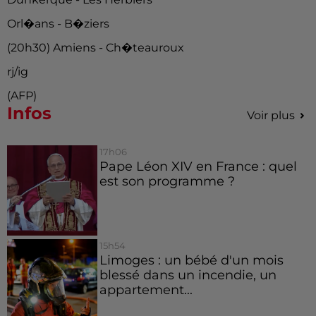
Orl�ans - B�ziers
(20h30) Amiens - Ch�teauroux
rj/ig
(AFP)
Infos
Voir plus
17h06
Pape Léon XIV en France : quel
est son programme ?
15h54
Limoges : un bébé d'un mois
blessé dans un incendie, un
appartement...