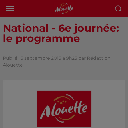
National - 6e journée:
le programme
Publié : 5 septembre 2015 à 9h23 par Rédaction
Alouette