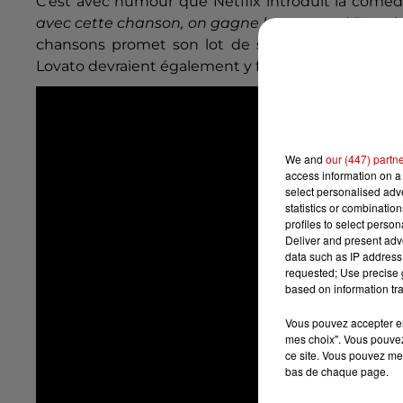
C'est avec humour que Netflix introduit la comédie 
avec cette chanson, on gagne largement l'Eurovis
chansons promet son lot de surprises puisque 
Lovato devraient également y faire leur apparition. P
We and
our (447) partn
access information on a 
select personalised ad
statistics or combinatio
profiles to select person
Deliver and present adv
data such as IP address 
requested; Use precise g
based on information tra
Vous pouvez accepter en 
mes choix". Vous pouvez
ce site. Vous pouvez met
bas de chaque page.