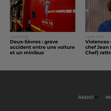
5 août 2026
5 août 2026
Deux-Sèvres : grave
Violences 
accident entre une voiture
chef Jean 
et un minibus
Chef) rattr
RADIO
I