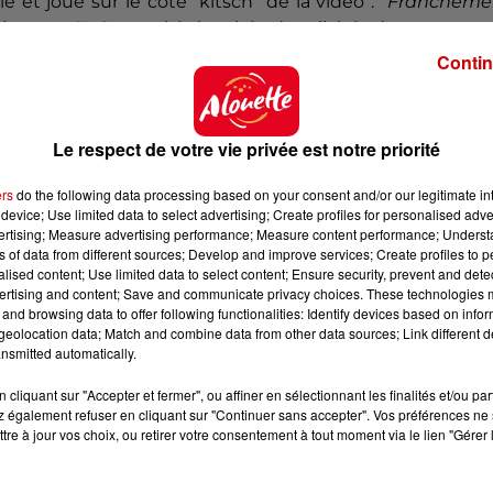
et joue sur le côté "kitsch" de la vidéo : "
Francheme
ion non ?
".
Cette série inspirée des clichés du concours
d'autres acteurs comme Pierce Brosnan ou encore De
Contin
our le découvrir, il faudra attendre le 26 juin prochain.
Le respect de votre vie privée est notre priorité
ers
do the following data processing based on your consent and/or our legitimate int
device; Use limited data to select advertising; Create profiles for personalised adver
vertising; Measure advertising performance; Measure content performance; Unders
ns of data from different sources; Develop and improve services; Create profiles to 
alised content; Use limited data to select content; Ensure security, prevent and detect
ertising and content; Save and communicate privacy choices. These technologies
and browsing data to offer following functionalities: Identify devices based on infor
eolocation data; Match and combine data from other data sources; Link different de
nsmitted automatically.
cliquant sur "Accepter et fermer", ou affiner en sélectionnant les finalités et/ou pa
 également refuser en cliquant sur "Continuer sans accepter". Vos préférences ne 
tre à jour vos choix, ou retirer votre consentement à tout moment via le lien "Gérer 