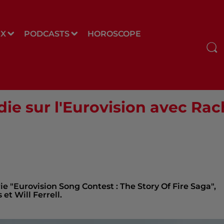
UX
PODCASTS
HOROSCOPE
ie sur l'Eurovision avec Ra
e "Eurovision Song Contest : The Story Of Fire Saga",
t Will Ferrell.