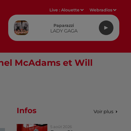
Live :
Alouette
Webradios
Paparazzi
LADY GAGA
chel McAdams et Will
Infos
Voir plus
5 août 2026