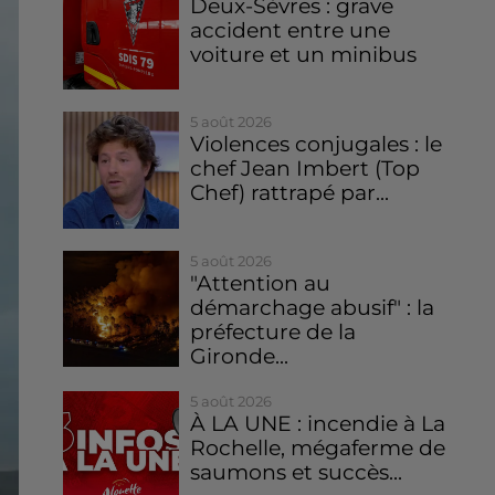
Deux-Sèvres : grave
accident entre une
voiture et un minibus
5 août 2026
Violences conjugales : le
chef Jean Imbert (Top
Chef) rattrapé par...
5 août 2026
"Attention au
démarchage abusif" : la
préfecture de la
Gironde...
5 août 2026
À LA UNE : incendie à La
Rochelle, mégaferme de
saumons et succès...