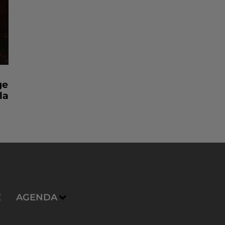
ge
la
E
AGENDA