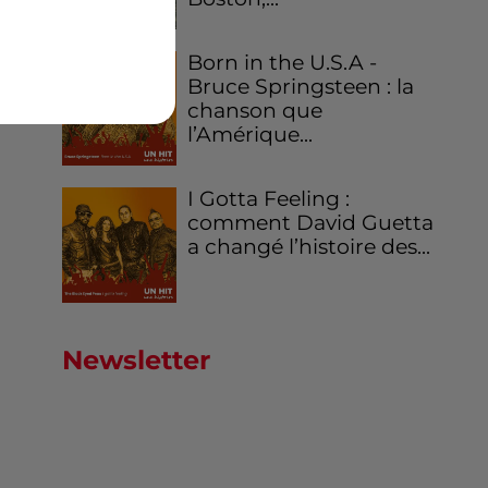
Born in the U.S.A -
Bruce Springsteen : la
chanson que
l’Amérique...
I Gotta Feeling :
comment David Guetta
a changé l’histoire des...
Newsletter