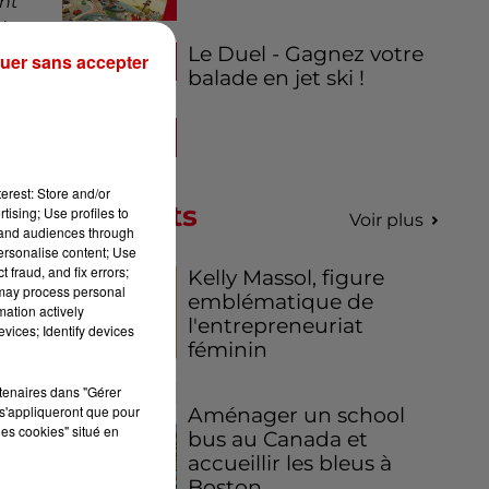
nt
 de
Le Duel - Gagnez votre
mi
uer sans accepter
balade en jet ski !
erest: Store and/or
Podcasts
tising; Use profiles to
Voir plus
tand audiences through
personalise content; Use
 fraud, and fix errors;
Kelly Massol, figure
 may process personal
emblématique de
mation actively
l'entrepreneuriat
vices; Identify devices
féminin
rtenaires dans "Gérer
s'appliqueront que pour
Aménager un school
les cookies" situé en
bus au Canada et
accueillir les bleus à
Boston,...