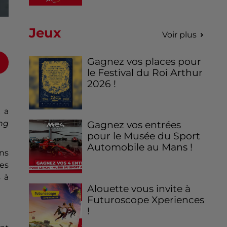
Jeux
Voir plus
Gagnez vos places pour
le Festival du Roi Arthur
2026 !
x a
ng
Gagnez vos entrées
pour le Musée du Sport
Automobile au Mans !
ans
Les
s à
Alouette vous invite à
Futuroscope Xperiences
!