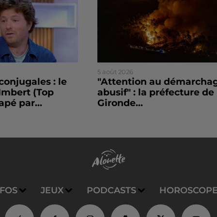
5 août 2026
conjugales : le
"Attention au démarcha
Imbert (Top
abusif" : la préfecture de 
apé par...
Gironde...
NFOS
JEUX
PODCASTS
HOROSCOP