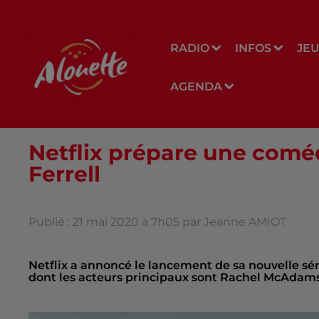
RADIO
INFOS
JE
AGENDA
Netflix prépare une coméd
Ferrell
Publié : 21 mai 2020 à 7h05 par Jeanne AMIOT
Netflix a annoncé le lancement de sa nouvelle séri
dont les acteurs principaux sont Rachel McAdams e