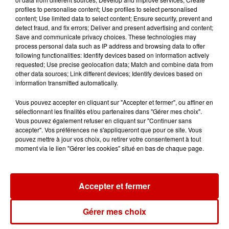
Canada et accueillir les bleus à
profiles to personalise content; Use profiles to select personalised
Boston,...
content; Use limited data to select content; Ensure security, prevent and
detect fraud, and fix errors; Deliver and present advertising and content;
Save and communicate privacy choices. These technologies may
process personal data such as IP address and browsing data to offer
following functionalities: Identify devices based on information actively
Born in the U.S.A - Bruce
requested; Use precise geolocation data; Match and combine data from
other data sources; Link different devices; Identify devices based on
Springsteen : la chanson que
information transmitted automatically.
l’Amérique...
Vous pouvez accepter en cliquant sur "Accepter et fermer", ou affiner en
sélectionnant les finalités et/ou partenaires dans "Gérer mes choix".
Vous pouvez également refuser en cliquant sur "Continuer sans
accepter". Vos préférences ne s'appliqueront que pour ce site. Vous
I Gotta Feeling : comment David
pouvez mettre à jour vos choix, ou retirer votre consentement à tout
Guetta a changé l’histoire des...
moment via le lien "Gérer les cookies" situé en bas de chaque page.
Accepter et fermer
Gérer mes choix
Newsletter