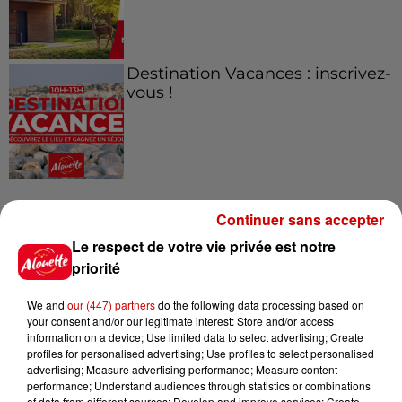
Destination Vacances : inscrivez-
vous !
Continuer sans accepter
Podcasts
Voir plus
Le respect de votre vie privée est notre
priorité
Kelly Massol, figure
emblématique de
We and
our (447) partners
do the following data processing based on
l'entrepreneuriat féminin
your consent and/or our legitimate interest: Store and/or access
information on a device; Use limited data to select advertising; Create
profiles for personalised advertising; Use profiles to select personalised
advertising; Measure advertising performance; Measure content
performance; Understand audiences through statistics or combinations
Aménager un school bus au
of data from different sources; Develop and improve services; Create