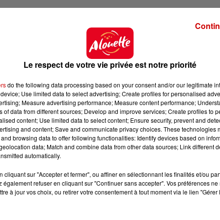
Contin
Le respect de votre vie privée est notre priorité
ers
do the following data processing based on your consent and/or our legitimate int
device; Use limited data to select advertising; Create profiles for personalised adver
vertising; Measure advertising performance; Measure content performance; Unders
ns of data from different sources; Develop and improve services; Create profiles to 
alised content; Use limited data to select content; Ensure security, prevent and detect
ertising and content; Save and communicate privacy choices. These technologies
and browsing data to offer following functionalities: Identify devices based on infor
eolocation data; Match and combine data from other data sources; Link different de
nsmitted automatically.
cliquant sur "Accepter et fermer", ou affiner en sélectionnant les finalités et/ou pa
 également refuser en cliquant sur "Continuer sans accepter". Vos préférences ne 
tre à jour vos choix, ou retirer votre consentement à tout moment via le lien "Gérer 