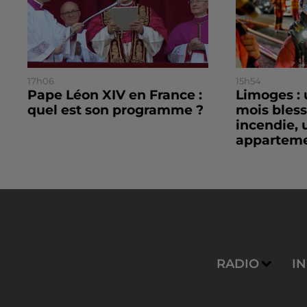
17h06
15h54
Pape Léon XIV en France :
Limoges : 
quel est son programme ?
mois bles
incendie, 
apparteme
RADIO
I