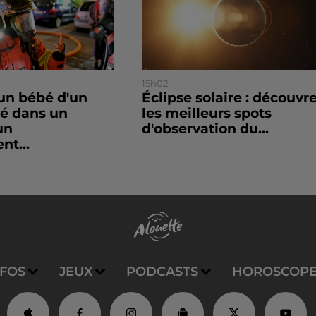
15h02
un bébé d'un
Éclipse solaire : découvr
sé dans un
les meilleurs spots
un
d'observation du...
nt...
NFOS
JEUX
PODCASTS
HOROSCOP