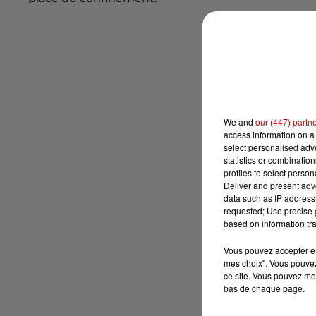
We and
our (447) partn
access information on a 
select personalised ad
statistics or combinatio
profiles to select person
Deliver and present adv
data such as IP address 
requested; Use precise g
based on information tra
Vous pouvez accepter en 
mes choix". Vous pouvez
ce site. Vous pouvez met
bas de chaque page.