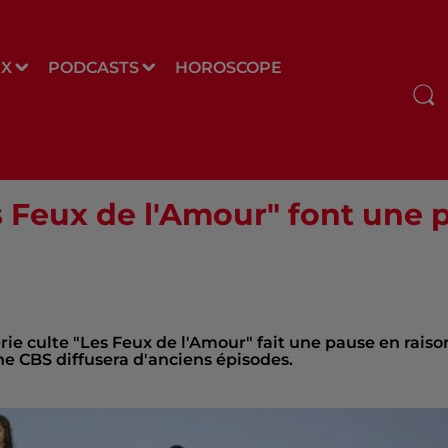
UX
PODCASTS
HOROSCOPE
es Feux de l'Amour" font une 
érie culte "Les Feux de l'Amour" fait une pause en raiso
ne CBS diffusera d'anciens épisodes.