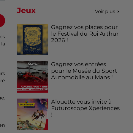
Jeux
Voir plus
Gagnez vos places pour
le Festival du Roi Arthur
des
2026 !
 la
Gagnez vos entrées
pour le Musée du Sport
urs
Automobile au Mans !
ré
ne.
Alouette vous invite à
Futuroscope Xperiences
!
 en