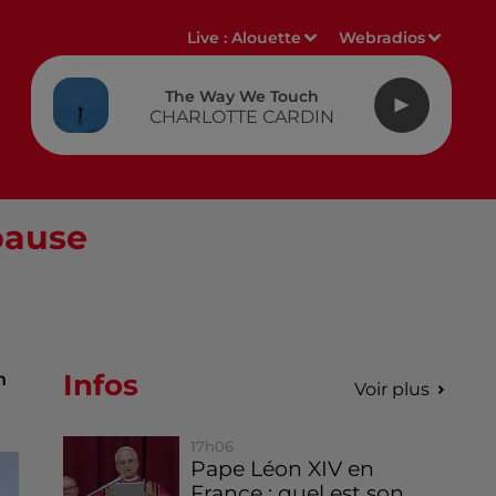
Live :
Alouette
Webradios
The Way We Touch
CHARLOTTE CARDIN
pause
Infos
n
Voir plus
17h06
Pape Léon XIV en
France : quel est son