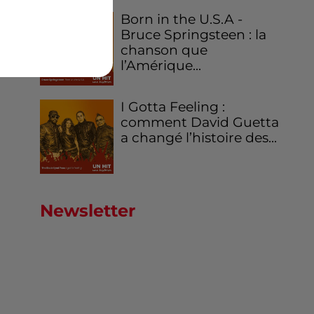
Born in the U.S.A -
Bruce Springsteen : la
chanson que
l’Amérique...
I Gotta Feeling :
comment David Guetta
a changé l’histoire des...
Newsletter