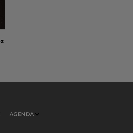
ez
E
AGENDA