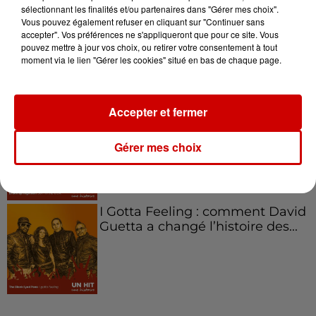
sélectionnant les finalités et/ou partenaires dans "Gérer mes choix".
Aménager un school bus au
Vous pouvez également refuser en cliquant sur "Continuer sans
accepter". Vos préférences ne s'appliqueront que pour ce site. Vous
Canada et accueillir les bleus à
pouvez mettre à jour vos choix, ou retirer votre consentement à tout
Boston,...
moment via le lien "Gérer les cookies" situé en bas de chaque page.
Accepter et fermer
Born in the U.S.A - Bruce
Springsteen : la chanson que
Gérer mes choix
l’Amérique...
I Gotta Feeling : comment David
Guetta a changé l’histoire des...