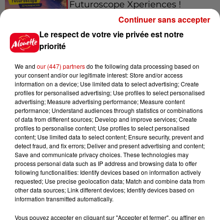
Futuroscope Xperiences !
Continuer sans accepter
Le respect de votre vie privée est notre
priorité
Le Duel - Gagnez votre balade
We and
our (447) partners
do the following data processing based on
en jet ski !
your consent and/or our legitimate interest: Store and/or access
information on a device; Use limited data to select advertising; Create
profiles for personalised advertising; Use profiles to select personalised
advertising; Measure advertising performance; Measure content
performance; Understand audiences through statistics or combinations
of data from different sources; Develop and improve services; Create
profiles to personalise content; Use profiles to select personalised
content; Use limited data to select content; Ensure security, prevent and
Podcasts
Voir plus
detect fraud, and fix errors; Deliver and present advertising and content;
Save and communicate privacy choices. These technologies may
process personal data such as IP address and browsing data to offer
Kelly Massol, figure
following functionalities: Identify devices based on information actively
emblématique de
requested; Use precise geolocation data; Match and combine data from
other data sources; Link different devices; Identify devices based on
l'entrepreneuriat féminin
information transmitted automatically.
Vous pouvez accepter en cliquant sur "Accepter et fermer", ou affiner en