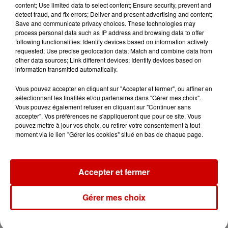
content; Use limited data to select content; Ensure security, prevent and
detect fraud, and fix errors; Deliver and present advertising and content;
Destination Vacances : inscrivez-
Save and communicate privacy choices. These technologies may
vous !
process personal data such as IP address and browsing data to offer
following functionalities: Identify devices based on information actively
requested; Use precise geolocation data; Match and combine data from
other data sources; Link different devices; Identify devices based on
information transmitted automatically.
Vous pouvez accepter en cliquant sur "Accepter et fermer", ou affiner en
sélectionnant les finalités et/ou partenaires dans "Gérer mes choix".
Podcasts
Voir plus
Vous pouvez également refuser en cliquant sur "Continuer sans
accepter". Vos préférences ne s'appliqueront que pour ce site. Vous
pouvez mettre à jour vos choix, ou retirer votre consentement à tout
Kelly Massol, figure
moment via le lien "Gérer les cookies" situé en bas de chaque page.
emblématique de
l'entrepreneuriat féminin
Accepter et fermer
Gérer mes choix
Aménager un school bus au
Canada et accueillir les bleus à
Boston,...