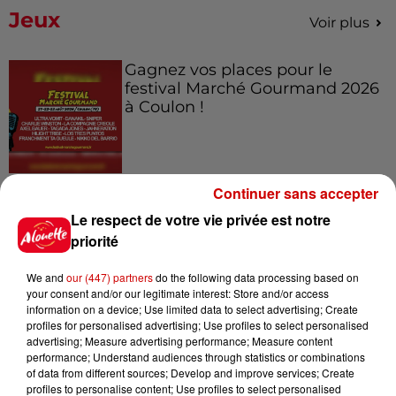
Jeux
Voir plus
Gagnez vos places pour le
festival Marché Gourmand 2026
à Coulon !
Le Duel - Gagnez vos entrées
Continuer sans accepter
pour l'un des zoos de nos
Le respect de votre vie privée est notre
régions !
priorité
We and
our (447) partners
do the following data processing based on
your consent and/or our legitimate interest: Store and/or access
Destination Vacances - Gagnez
information on a device; Use limited data to select advertising; Create
votre séjour en famille au cœur
profiles for personalised advertising; Use profiles to select personalised
de la...
advertising; Measure advertising performance; Measure content
performance; Understand audiences through statistics or combinations
of data from different sources; Develop and improve services; Create
profiles to personalise content; Use profiles to select personalised