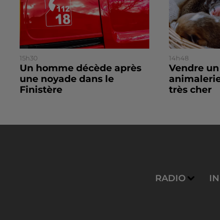
15h30
14h48
Un homme décède après
Vendre un
une noyade dans le
animalerie
Finistère
très cher
RADIO
I