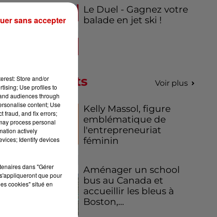
Le Duel - Gagnez votre
uer sans accepter
balade en jet ski !
Podcasts
erest: Store and/or
Voir plus
tising; Use profiles to
tand audiences through
personalise content; Use
Kelly Massol, figure
 fraud, and fix errors;
emblématique de
 may process personal
l'entrepreneuriat
mation actively
vices; Identify devices
féminin
rtenaires dans "Gérer
Aménager un school
s'appliqueront que pour
bus au Canada et
les cookies" situé en
accueillir les bleus à
Boston,...