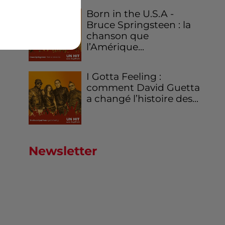
Born in the U.S.A -
Bruce Springsteen : la
chanson que
l’Amérique...
I Gotta Feeling :
comment David Guetta
a changé l’histoire des...
Newsletter