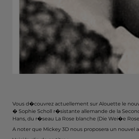
Vous d�couvrez actuellement sur Alouette le no
� Sophie Scholl r�sistante allemande de la Seconde
Hans, du r�seau La Rose blanche (Die Wei�e Rose
A noter que Mickey 3D nous proposera un nouvel alb