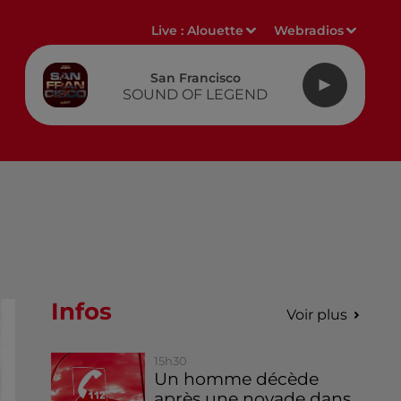
Live :
Alouette
Webradios
San Francisco
SOUND OF LEGEND
Infos
Voir plus
15h30
Un homme décède
après une noyade dans