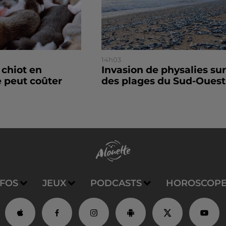
14h03
 chiot en
Invasion de physalies sur
 peut coûter
des plages du Sud-Ouest
NFOS
JEUX
PODCASTS
HOROSCOP