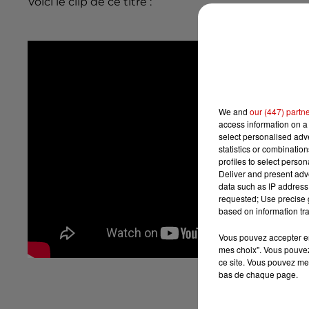
Voici le clip de ce titre :
We and
our (447) partn
access information on a 
select personalised ad
statistics or combinatio
profiles to select person
Deliver and present adv
data such as IP address 
requested; Use precise g
based on information tra
Vous pouvez accepter en 
mes choix". Vous pouvez
ce site. Vous pouvez met
bas de chaque page.