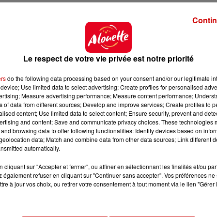
Contin
Le respect de votre vie privée est notre priorité
ers
do the following data processing based on your consent and/or our legitimate int
device; Use limited data to select advertising; Create profiles for personalised adver
vertising; Measure advertising performance; Measure content performance; Unders
ns of data from different sources; Develop and improve services; Create profiles to 
alised content; Use limited data to select content; Ensure security, prevent and detect
ertising and content; Save and communicate privacy choices. These technologies
and browsing data to offer following functionalities: Identify devices based on infor
eolocation data; Match and combine data from other data sources; Link different de
nsmitted automatically.
cliquant sur "Accepter et fermer", ou affiner en sélectionnant les finalités et/ou pa
 également refuser en cliquant sur "Continuer sans accepter". Vos préférences ne 
tre à jour vos choix, ou retirer votre consentement à tout moment via le lien "Gérer 