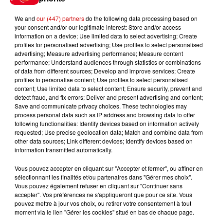
We and
our (447) partners
do the following data processing based on
your consent and/or our legitimate interest: Store and/or access
information on a device; Use limited data to select advertising; Create
Podcasts
profiles for personalised advertising; Use profiles to select personalised
Voir plus
advertising; Measure advertising performance; Measure content
performance; Understand audiences through statistics or combinations
of data from different sources; Develop and improve services; Create
Kelly Massol, figure
profiles to personalise content; Use profiles to select personalised
emblématique de
content; Use limited data to select content; Ensure security, prevent and
l'entrepreneuriat féminin
detect fraud, and fix errors; Deliver and present advertising and content;
Save and communicate privacy choices. These technologies may
process personal data such as IP address and browsing data to offer
following functionalities: Identify devices based on information actively
requested; Use precise geolocation data; Match and combine data from
Aménager un school bus au
other data sources; Link different devices; Identify devices based on
Canada et accueillir les bleus à
information transmitted automatically.
Boston,...
Vous pouvez accepter en cliquant sur "Accepter et fermer", ou affiner en
sélectionnant les finalités et/ou partenaires dans "Gérer mes choix".
Vous pouvez également refuser en cliquant sur "Continuer sans
accepter". Vos préférences ne s'appliqueront que pour ce site. Vous
Born in the U.S.A - Bruce
pouvez mettre à jour vos choix, ou retirer votre consentement à tout
moment via le lien "Gérer les cookies" situé en bas de chaque page.
Springsteen : la chanson que