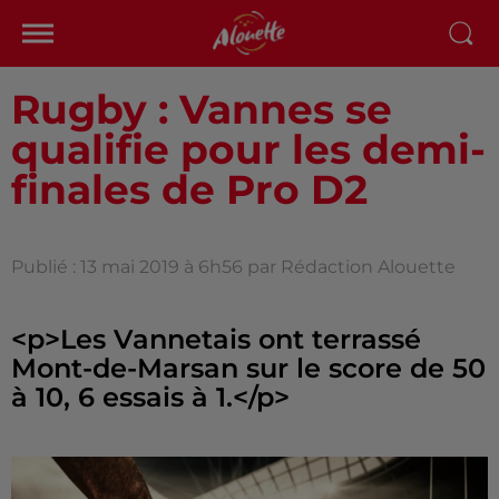
Rugby : Vannes se
qualifie pour les demi-
finales de Pro D2
Publié : 13 mai 2019 à 6h56 par Rédaction Alouette
<p>Les Vannetais ont terrassé
Mont-de-Marsan sur le score de 50