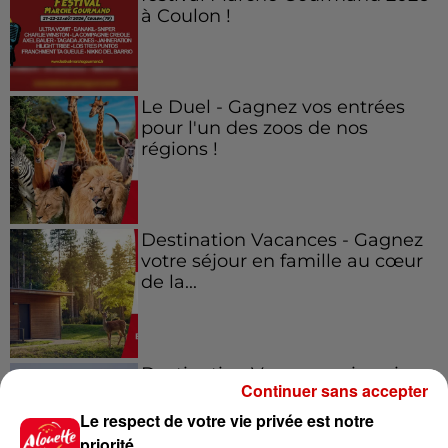
à Coulon !
Le Duel - Gagnez vos entrées
pour l'un des zoos de nos
régions !
Destination Vacances - Gagnez
votre séjour en famille au cœur
de la...
Destination Vacances : inscrivez-
Continuer sans accepter
vous !
Le respect de votre vie privée est notre
priorité