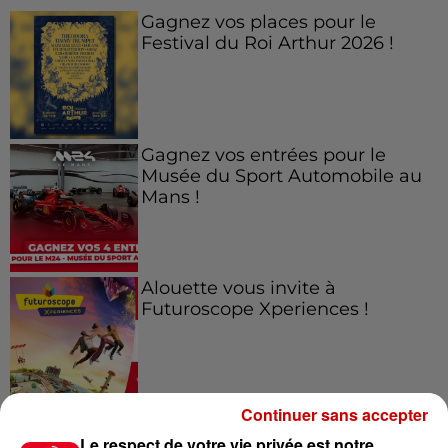
Gagnez vos places pour le
Festival du Roi Arthur 2026 !
Gagnez vos entrées pour le
Musée du Sport Automobile au
Mans !
Alouette vous invite à
Futuroscope Xperiences !
Continuer sans accepter
Le Duel - Gagnez votre balade
en jet ski !
Le respect de votre vie privée est notre