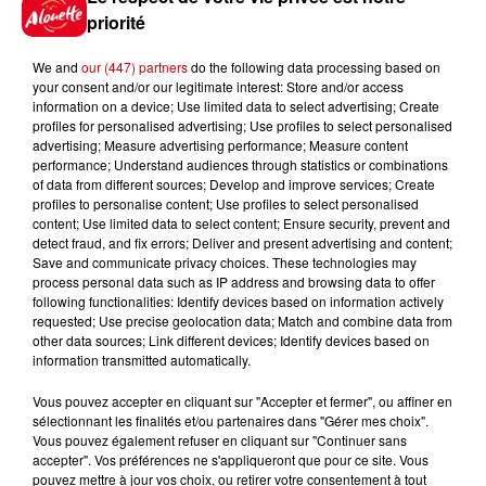
priorité
We and
our (447) partners
do the following data processing based on
your consent and/or our legitimate interest: Store and/or access
information on a device; Use limited data to select advertising; Create
profiles for personalised advertising; Use profiles to select personalised
advertising; Measure advertising performance; Measure content
Podcasts
Voir plus
performance; Understand audiences through statistics or combinations
of data from different sources; Develop and improve services; Create
profiles to personalise content; Use profiles to select personalised
Kelly Massol, figure
content; Use limited data to select content; Ensure security, prevent and
emblématique de
detect fraud, and fix errors; Deliver and present advertising and content;
l'entrepreneuriat féminin
Save and communicate privacy choices. These technologies may
process personal data such as IP address and browsing data to offer
following functionalities: Identify devices based on information actively
requested; Use precise geolocation data; Match and combine data from
other data sources; Link different devices; Identify devices based on
information transmitted automatically.
Aménager un school bus au
Canada et accueillir les bleus à
Vous pouvez accepter en cliquant sur "Accepter et fermer", ou affiner en
Boston,...
sélectionnant les finalités et/ou partenaires dans "Gérer mes choix".
Vous pouvez également refuser en cliquant sur "Continuer sans
accepter". Vos préférences ne s'appliqueront que pour ce site. Vous
pouvez mettre à jour vos choix, ou retirer votre consentement à tout