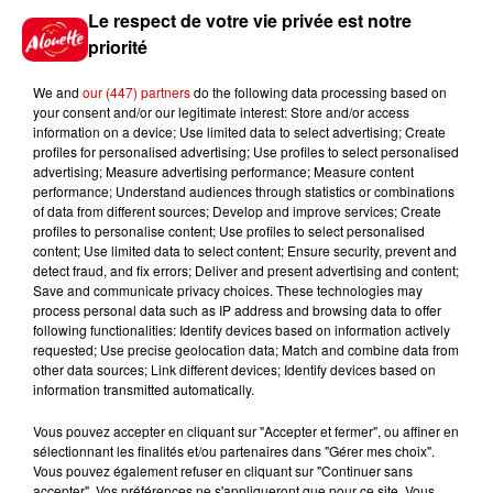
Jeux
Voir plus
Le respect de votre vie privée est notre
priorité
Gagnez vos places pour le
We and
our (447) partners
do the following data processing based on
Festival du Roi Arthur 2026 !
your consent and/or our legitimate interest: Store and/or access
information on a device; Use limited data to select advertising; Create
profiles for personalised advertising; Use profiles to select personalised
advertising; Measure advertising performance; Measure content
performance; Understand audiences through statistics or combinations
of data from different sources; Develop and improve services; Create
Gagnez vos entrées pour le
profiles to personalise content; Use profiles to select personalised
Musée du Sport Automobile au
content; Use limited data to select content; Ensure security, prevent and
Mans !
detect fraud, and fix errors; Deliver and present advertising and content;
Save and communicate privacy choices. These technologies may
process personal data such as IP address and browsing data to offer
following functionalities: Identify devices based on information actively
requested; Use precise geolocation data; Match and combine data from
Alouette vous invite à
other data sources; Link different devices; Identify devices based on
Futuroscope Xperiences !
information transmitted automatically.
Vous pouvez accepter en cliquant sur "Accepter et fermer", ou affiner en
sélectionnant les finalités et/ou partenaires dans "Gérer mes choix".
Vous pouvez également refuser en cliquant sur "Continuer sans
accepter". Vos préférences ne s'appliqueront que pour ce site. Vous