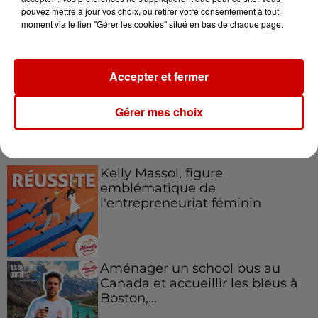
pouvez mettre à jour vos choix, ou retirer votre consentement à tout
Le Duel - Gagnez votre balade
moment via le lien "Gérer les cookies" situé en bas de chaque page.
en jet ski !
Accepter et fermer
Gérer mes choix
Podcasts
Voir plus
Kelly Massol, figure
emblématique de
l'entrepreneuriat féminin
Aménager un school bus au
Canada et accueillir les bleus à
Boston,...