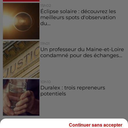
15h02
Éclipse solaire : découvrez les
meilleurs spots d'observation
du...
11h01
Un professeur du Maine-et-Loire
condamné pour des échanges...
10h10
Duralex : trois repreneurs
potentiels
Continuer sans accepter