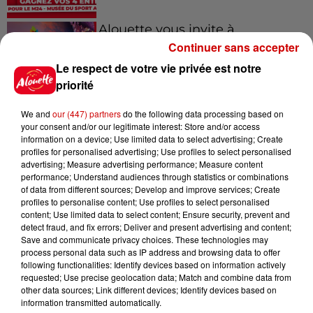
Alouette vous invite à
Futuroscope Xperiences !
Continuer sans accepter
Le respect de votre vie privée est notre
priorité
We and
our (447) partners
do the following data processing based on
Le Duel - Gagnez votre balade
your consent and/or our legitimate interest: Store and/or access
en jet ski !
information on a device; Use limited data to select advertising; Create
profiles for personalised advertising; Use profiles to select personalised
advertising; Measure advertising performance; Measure content
performance; Understand audiences through statistics or combinations
of data from different sources; Develop and improve services; Create
profiles to personalise content; Use profiles to select personalised
content; Use limited data to select content; Ensure security, prevent and
detect fraud, and fix errors; Deliver and present advertising and content;
Podcasts
Save and communicate privacy choices. These technologies may
Voir plus
process personal data such as IP address and browsing data to offer
following functionalities: Identify devices based on information actively
requested; Use precise geolocation data; Match and combine data from
Kelly Massol, figure
other data sources; Link different devices; Identify devices based on
emblématique de
information transmitted automatically.
l'entrepreneuriat féminin