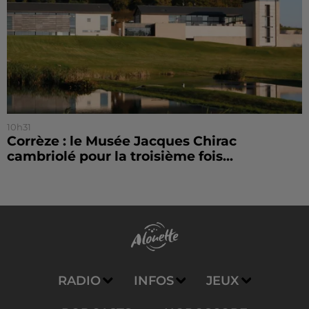
10h31
Corrèze : le Musée Jacques Chirac
cambriolé pour la troisième fois...
RADIO
INFOS
JEUX