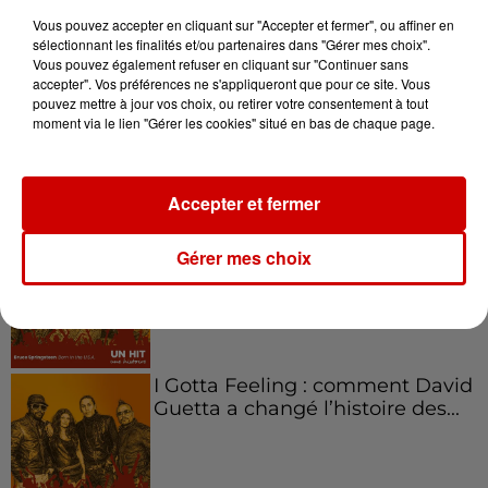
Vous pouvez accepter en cliquant sur "Accepter et fermer", ou affiner en
sélectionnant les finalités et/ou partenaires dans "Gérer mes choix".
Vous pouvez également refuser en cliquant sur "Continuer sans
accepter". Vos préférences ne s'appliqueront que pour ce site. Vous
Aménager un school bus au
pouvez mettre à jour vos choix, ou retirer votre consentement à tout
Canada et accueillir les bleus à
moment via le lien "Gérer les cookies" situé en bas de chaque page.
Boston,...
Accepter et fermer
Born in the U.S.A - Bruce
Gérer mes choix
Springsteen : la chanson que
l’Amérique...
I Gotta Feeling : comment David
Guetta a changé l’histoire des...