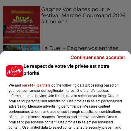
Gagnez vos places pour le
festival Marché Gourmand 2026
à Coulon !
Le Duel - Gagnez vos entrées
pour l'un des zoos de nos
Continuer sans accepter
régions !
Le respect de votre vie privée est notre
priorité
We and
our (447) partners
do the following data processing based on
Destination Vacances - Gagnez
your consent and/or our legitimate interest: Store and/or access
votre séjour en famille au cœur
information on a device; Use limited data to select advertising; Create
de la...
profiles for personalised advertising; Use profiles to select personalised
advertising; Measure advertising performance; Measure content
performance; Understand audiences through statistics or combinations
of data from different sources; Develop and improve services; Create
profiles to personalise content; Use profiles to select personalised
Destination Vacances : inscrivez-
content; Use limited data to select content; Ensure security, prevent and