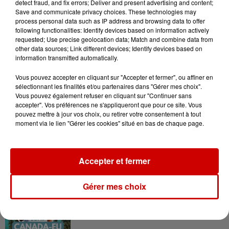
vous !
detect fraud, and fix errors; Deliver and present advertising and content;
Save and communicate privacy choices. These technologies may
process personal data such as IP address and browsing data to offer
following functionalities: Identify devices based on information actively
requested; Use precise geolocation data; Match and combine data from
other data sources; Link different devices; Identify devices based on
information transmitted automatically.
Podcasts
Vous pouvez accepter en cliquant sur "Accepter et fermer", ou affiner en
Voir plus
sélectionnant les finalités et/ou partenaires dans "Gérer mes choix".
Vous pouvez également refuser en cliquant sur "Continuer sans
accepter". Vos préférences ne s'appliqueront que pour ce site. Vous
Kelly Massol, figure
pouvez mettre à jour vos choix, ou retirer votre consentement à tout
emblématique de
moment via le lien "Gérer les cookies" situé en bas de chaque page.
l'entrepreneuriat féminin
Accepter et fermer
Aménager un school bus au
Gérer mes choix
Canada et accueillir les bleus à
Boston,...