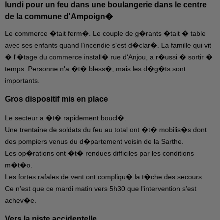
lundi pour un feu dans une boulangerie dans le centre
de la commune d'Ampoign�
Le commerce �tait ferm�. Le couple de g�rants �tait � table
avec ses enfants quand l'incendie s'est d�clar�.
La famille qui vit
� l'�tage du commerce install� rue d'Anjou, a r�ussi � sortir �
temps.
Personne n'a �t� bless�, m
ais les d�g�ts sont
importants.
Gros dispositif mis en place
Le secteur a �t� rapidement boucl�.
Une trentaine de soldats du feu au total ont �t� mobilis�s dont
des pompiers venus du d�partement voisin de la Sarthe.
Les op�rations ont �t� rendues difficiles par les conditions
m�t�o.
Les fortes rafales de vent ont compliqu� la t�che des secours.
Ce n'est que ce mardi matin vers 5h30 que l'intervention s'est
achev�e.
Vers la piste accidentelle