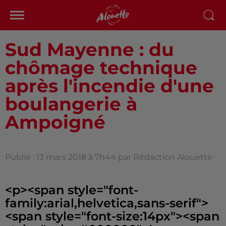
Sud Mayenne : du
chômage technique
après l'incendie d'une
boulangerie à
Ampoigné
Publié : 13 mars 2018 à 7h44 par Rédaction Alouette
<p><span style="font-
family:arial,helvetica,sans-serif">
<span style="font-size:14px"><span