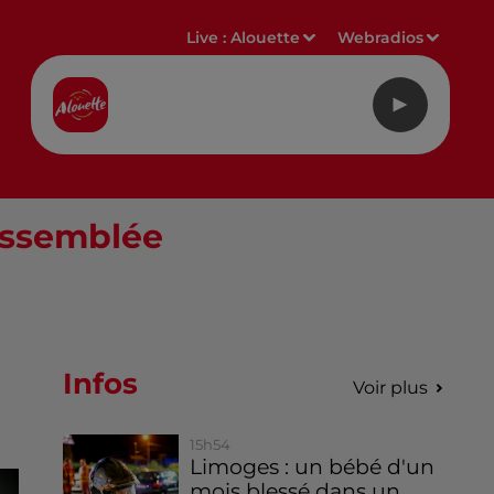
Live :
Alouette
Webradios
'Assemblée
Infos
Voir plus
15h54
Limoges : un bébé d'un
mois blessé dans un