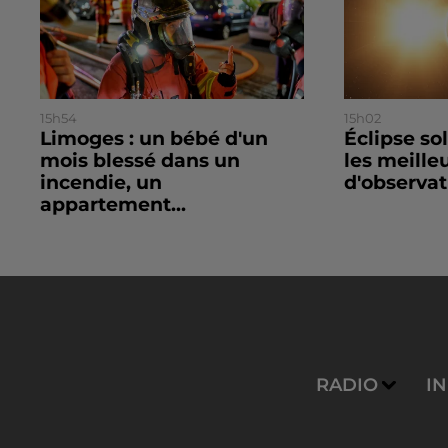
15h54
15h02
Limoges : un bébé d'un
Éclipse so
mois blessé dans un
les meille
incendie, un
d'observat
appartement...
RADIO
I