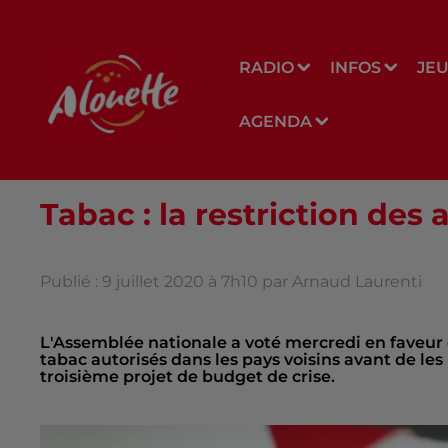
RADIO
INFOS
JE
AGENDA
Tabac : la restriction des
Publié : 9 juillet 2020 à 7h10 par Arnaud Laurenti
L'Assemblée nationale a voté mercredi en faveur 
tabac autorisés dans les pays voisins avant de le
troisième projet de budget de crise.