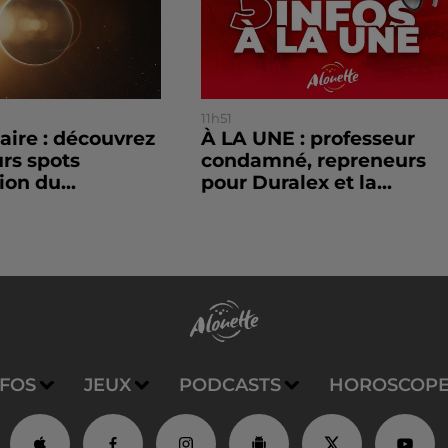
11h51
laire : découvrez
À LA UNE : professeur
urs spots
condamné, repreneurs
ion du...
pour Duralex et la...
NFOS
JEUX
PODCASTS
HOROSCOP