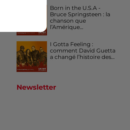
Born in the U.S.A -
Bruce Springsteen : la
chanson que
l’Amérique...
I Gotta Feeling :
comment David Guetta
a changé l’histoire des...
Newsletter