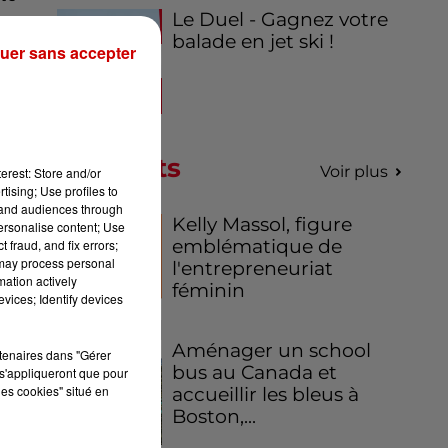
Le Duel - Gagnez votre
ion
balade en jet ski !
uer sans accepter
les
cé
Podcasts
Voir plus
erest: Store and/or
tising; Use profiles to
ide
tand audiences through
020
Kelly Massol, figure
personalise content; Use
emblématique de
 fraud, and fix errors;
 may process personal
l'entrepreneuriat
mation actively
féminin
vices; Identify devices
Aménager un school
rtenaires dans "Gérer
bus au Canada et
s'appliqueront que pour
les cookies" situé en
accueillir les bleus à
Boston,...