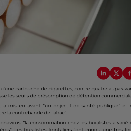
e qu'une cartouche de
cigarettes
, contre quatre auparava
e les seuils de présomption de détention commerciale
t a mis en avant "un objectif de santé publique" et 
ontre la contrebande de tabac".
onavirus, "la consommation chez les buralistes a varié
ères". Les buralistes frontaliers "ont connu une très fo