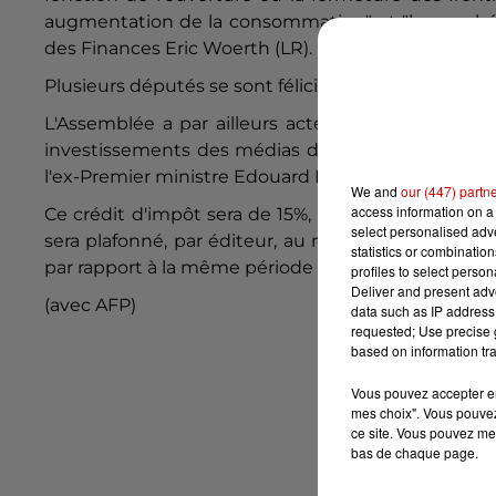
augmentation de la consommation" et "le marché no
des Finances Eric Woerth (LR).
Plusieurs députés se sont félicités de ce vote, qui 
L'Assemblée a par ailleurs acté la création d'un c
investissements des médias dans les programmes e
l'ex-Premier ministre Edouard Philippe mi-juin.
We and
our (447) partn
access information on a 
Ce crédit d'impôt sera de 15%, pour des dépenses 
select personalised ad
sera plafonné, par éditeur, au montant de la baiss
statistics or combinatio
par rapport à la même période en 2019.
profiles to select person
Deliver and present adv
(avec AFP)
data such as IP address 
requested; Use precise g
based on information tra
Vous pouvez accepter en 
mes choix". Vous pouvez
ce site. Vous pouvez met
bas de chaque page.