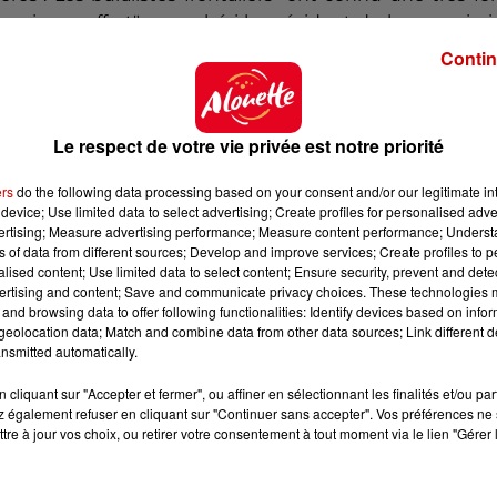
ir a souffert", a renchéri le président de la commiss
Contin
va aussi rapporter un montant supérieur de taxes à l'Etat.
rédit d'impôt en faveur de la création, qui soutiendra 
Le respect de votre vie privée est notre priorité
t la création audiovisuels en 2020, et qu'avait annon
ers
do the following data processing based on your consent and/or our legitimate int
device; Use limited data to select advertising; Create profiles for personalised adver
entre le 1er mars et le 31 décembre. Le montant de l'a
vertising; Measure advertising performance; Measure content performance; Unders
e de chiffre d'affaires subie entre mars et décembre 2
ns of data from different sources; Develop and improve services; Create profiles to 
alised content; Use limited data to select content; Ensure security, prevent and detect
ertising and content; Save and communicate privacy choices. These technologies
and browsing data to offer following functionalities: Identify devices based on infor
eolocation data; Match and combine data from other data sources; Link different de
nsmitted automatically.
cliquant sur "Accepter et fermer", ou affiner en sélectionnant les finalités et/ou pa
 également refuser en cliquant sur "Continuer sans accepter". Vos préférences ne 
tre à jour vos choix, ou retirer votre consentement à tout moment via le lien "Gérer 