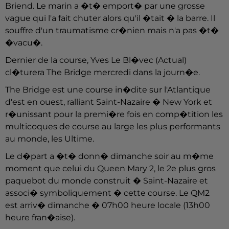
Briend. Le marin a �t� emport� par une grosse
vague qui l'a fait chuter alors qu'il �tait � la barre. Il
souffre d'un traumatisme cr�nien mais n'a pas �t�
�vacu�.
Dernier de la course, Yves Le Bl�vec (Actual)
cl�turera The Bridge mercredi dans la journ�e.
The Bridge est une course in�dite sur l'Atlantique
d'est en ouest, ralliant Saint-Nazaire � New York et
r�unissant pour la premi�re fois en comp�tition les
multicoques de course au large les plus performants
au monde, les Ultime.
Le d�part a �t� donn� dimanche soir au m�me
moment que celui du Queen Mary 2, le 2e plus gros
paquebot du monde construit � Saint-Nazaire et
associ� symboliquement � cette course. Le QM2
est arriv� dimanche � 07h00 heure locale (13h00
heure fran�aise).