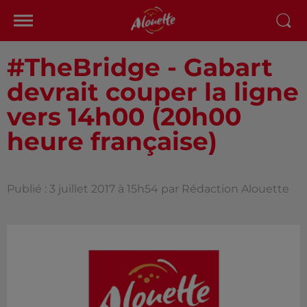
#TheBridge - Gabart
devrait couper la ligne
vers 14h00 (20h00
heure française)
Publié : 3 juillet 2017 à 15h54 par Rédaction Alouette