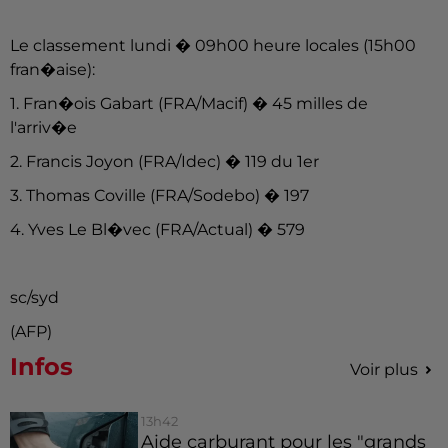
Le classement lundi � 09h00 heure locales (15h00
fran�aise):
1. Fran�ois Gabart (FRA/Macif) � 45 milles de
l'arriv�e
2. Francis Joyon (FRA/Idec) � 119 du 1er
3. Thomas Coville (FRA/Sodebo) � 197
4. Yves Le Bl�vec (FRA/Actual) � 579
sc/syd
(AFP)
Infos
Voir plus
13h42
Aide carburant pour les "grands