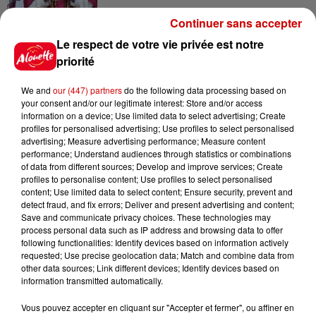
Continuer sans accepter
Le respect de votre vie privée est notre
priorité
Jeux
Voir plus
We and
our (447) partners
do the following data processing based on
your consent and/or our legitimate interest: Store and/or access
Gagnez vos places pour le
information on a device; Use limited data to select advertising; Create
festival Marché Gourmand 2026
profiles for personalised advertising; Use profiles to select personalised
à Coulon !
advertising; Measure advertising performance; Measure content
performance; Understand audiences through statistics or combinations
of data from different sources; Develop and improve services; Create
profiles to personalise content; Use profiles to select personalised
content; Use limited data to select content; Ensure security, prevent and
Le Duel - Gagnez vos entrées
detect fraud, and fix errors; Deliver and present advertising and content;
pour l'un des zoos de nos
Save and communicate privacy choices. These technologies may
process personal data such as IP address and browsing data to offer
régions !
following functionalities: Identify devices based on information actively
requested; Use precise geolocation data; Match and combine data from
other data sources; Link different devices; Identify devices based on
information transmitted automatically.
Destination Vacances - Gagnez
Vous pouvez accepter en cliquant sur "Accepter et fermer", ou affiner en
votre séjour en famille au cœur