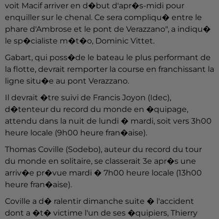
voit Macif arriver en d�but d'apr�s-midi pour
enquiller sur le chenal. Ce sera compliqu� entre le
phare d'Ambrose et le pont de Verazzano", a indiqu�
le sp�cialiste m�t�o, Dominic Vittet.
Gabart, qui poss�de le bateau le plus performant de
la flotte, devrait remporter la course en franchissant la
ligne situ�e au pont Verazzano.
Il devrait �tre suivi de Francis Joyon (Idec),
d�tenteur du record du monde en �quipage,
attendu dans la nuit de lundi � mardi, soit vers 3h00
heure locale (9h00 heure fran�aise).
Thomas Coville (Sodebo), auteur du record du tour
du monde en solitaire, se classerait 3e apr�s une
arriv�e pr�vue mardi � 7h00 heure locale (13h00
heure fran�aise).
Coville a d� ralentir dimanche suite � l'accident
dont a �t� victime l'un de ses �quipiers, Thierry