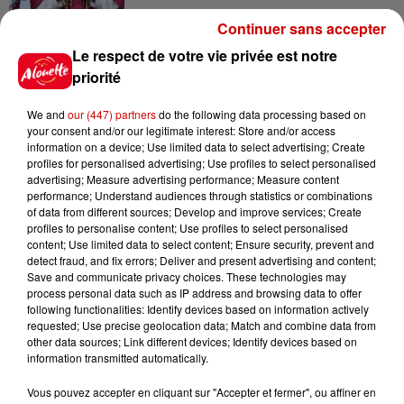
Continuer sans accepter
Le respect de votre vie privée est notre
priorité
Jeux
Voir plus
We and
our (447) partners
do the following data processing based on
your consent and/or our legitimate interest: Store and/or access
Gagnez vos places pour le
information on a device; Use limited data to select advertising; Create
festival Marché Gourmand 2026
profiles for personalised advertising; Use profiles to select personalised
à Coulon !
advertising; Measure advertising performance; Measure content
performance; Understand audiences through statistics or combinations
of data from different sources; Develop and improve services; Create
profiles to personalise content; Use profiles to select personalised
content; Use limited data to select content; Ensure security, prevent and
Le Duel - Gagnez vos entrées
detect fraud, and fix errors; Deliver and present advertising and content;
pour l'un des zoos de nos
Save and communicate privacy choices. These technologies may
process personal data such as IP address and browsing data to offer
régions !
following functionalities: Identify devices based on information actively
requested; Use precise geolocation data; Match and combine data from
other data sources; Link different devices; Identify devices based on
information transmitted automatically.
Destination Vacances - Gagnez
Vous pouvez accepter en cliquant sur "Accepter et fermer", ou affiner en
votre séjour en famille au cœur