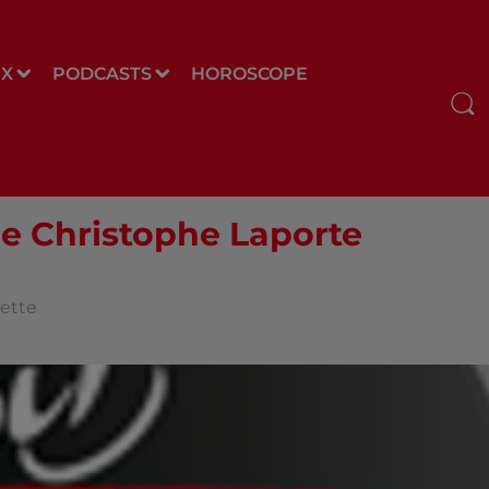
UX
PODCASTS
HOROSCOPE
de Christophe Laporte
uette