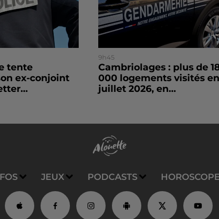
9h45
le tente
Cambriolages : plus de 1
son ex-conjoint
000 logements visités e
tter...
juillet 2026, en...
NFOS
JEUX
PODCASTS
HOROSCOP