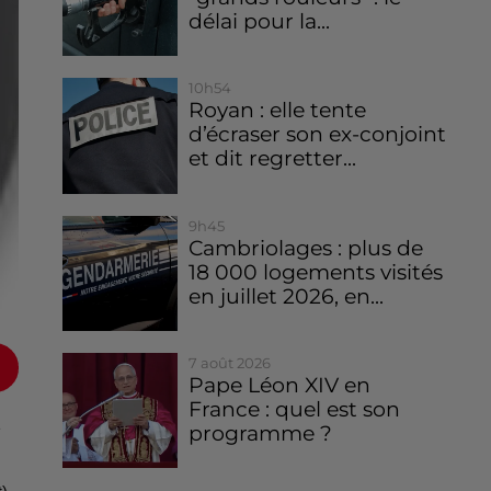
délai pour la...
10h54
Royan : elle tente
d’écraser son ex-conjoint
et dit regretter...
9h45
Cambriolages : plus de
18 000 logements visités
en juillet 2026, en...
7 août 2026
Pape Léon XIV en
France : quel est son
e
programme ?
t)