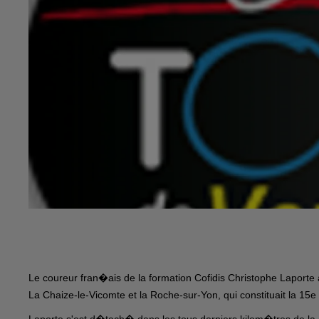
Le coureur fran�ais de la formation Cofidis Christophe Lapor
La Chaize-le-Vicomte et la Roche-sur-Yon, qui constituait la 1
Laporte s'est d�tach� dans les tous derniers kilom�tres de la 