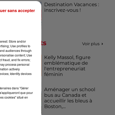
Destination Vacances :
inscrivez-vous !
uer sans accepter
Podcasts
erest: Store and/or
Voir plus
tising; Use profiles to
tand audiences through
personalise content; Use
Kelly Massol, figure
 fraud, and fix errors;
emblématique de
 may process personal
l'entrepreneuriat
mation actively
féminin
vices; Identify devices
rtenaires dans "Gérer
Aménager un school
s'appliqueront que pour
bus au Canada et
les cookies" situé en
accueillir les bleus à
Boston,...