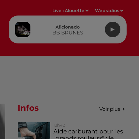
Live :
Alouette
Webradios
Aficionado
BB BRUNES
Infos
Voir plus
13h42
Aide carburant pour les
"grands rouleurs" : le