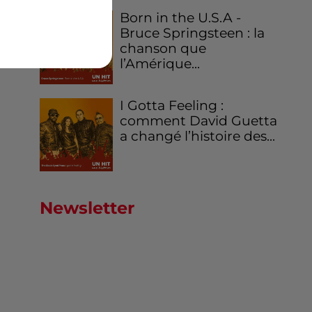
Born in the U.S.A -
Bruce Springsteen : la
chanson que
l’Amérique...
I Gotta Feeling :
comment David Guetta
a changé l’histoire des...
Newsletter