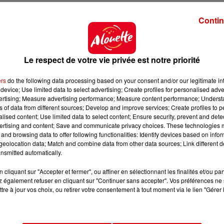
Contin
Le respect de votre vie privée est notre priorité
ers
do the following data processing based on your consent and/or our legitimate int
device; Use limited data to select advertising; Create profiles for personalised adver
vertising; Measure advertising performance; Measure content performance; Unders
ns of data from different sources; Develop and improve services; Create profiles to 
alised content; Use limited data to select content; Ensure security, prevent and detect
ertising and content; Save and communicate privacy choices. These technologies
and browsing data to offer following functionalities: Identify devices based on infor
eolocation data; Match and combine data from other data sources; Link different de
nsmitted automatically.
cliquant sur "Accepter et fermer", ou affiner en sélectionnant les finalités et/ou pa
 également refuser en cliquant sur "Continuer sans accepter". Vos préférences ne 
tre à jour vos choix, ou retirer votre consentement à tout moment via le lien "Gérer 