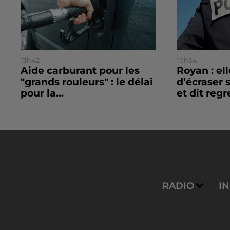
13h42
10h54
Aide carburant pour les
Royan : el
"grands rouleurs" : le délai
d’écraser 
pour la...
et dit regre
RADIO
I