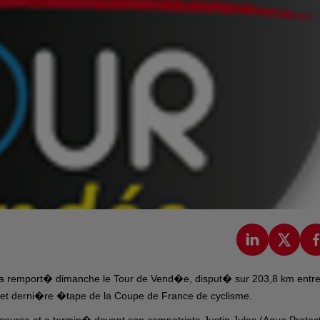
te a remport� dimanche le Tour de Vend�e, disput� sur 203,8 km entr
5e et derni�re �tape de la Coupe de France de cyclisme.
course et a termin� devant son compatriote Justin Jules (Aqua Protec