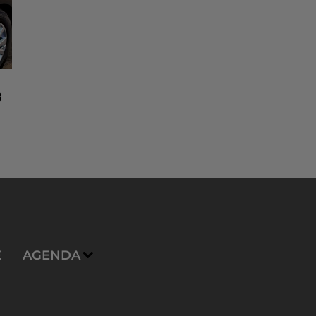
8
n
E
AGENDA