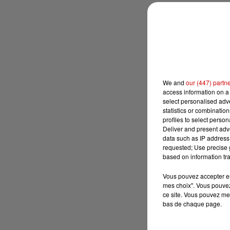
We and
our (447) partn
access information on a 
select personalised ad
statistics or combinatio
profiles to select person
Deliver and present adv
data such as IP address 
requested; Use precise g
based on information tra
Vous pouvez accepter en 
mes choix". Vous pouvez
ce site. Vous pouvez met
bas de chaque page.