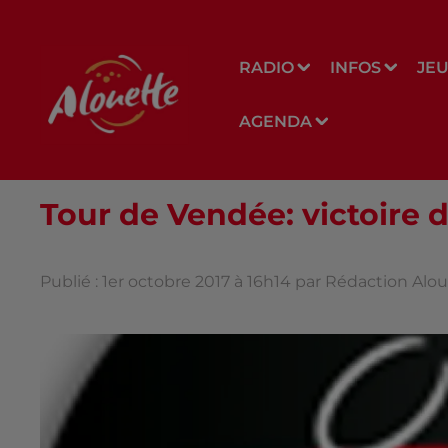
RADIO
INFOS
JE
AGENDA
Tour de Vendée: victoire 
Publié : 1er octobre 2017 à 16h14 par Rédaction Alo