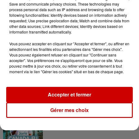
en jet ski !
Save and communicate privacy choices. These technologies may
process personal data such as IP address and browsing data to offer
following functionalities: Identify devices based on information actively
requested; Use precise geolocation data; Match and combine data from
other data sources; Link different devices; Identify devices based on
information transmitted automatically.
Vous pouvez accepter en cliquant sur "Accepter et fermer", ou affiner en
Podcasts
sélectionnant les finalités et/ou partenaires dans "Gérer mes choix".
Voir plus
Vous pouvez également refuser en cliquant sur "Continuer sans
accepter". Vos préférences ne s'appliqueront que pour ce site. Vous
Kelly Massol, figure
pouvez mettre à jour vos choix, ou retirer votre consentement à tout
moment via le lien "Gérer les cookies" situé en bas de chaque page.
emblématique de
l'entrepreneuriat féminin
Accepter et fermer
Aménager un school bus au
Gérer mes choix
Canada et accueillir les bleus à
Boston,...