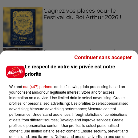
Gagnez vos places pour le
Festival du Roi Arthur 2026 !
Gagnez vos entrées pour le
Continuer sans accepter
Musée du Sport Automobile au
Mans !
Le respect de votre vie privée est notre
priorité
We and
our (447) partners
do the following data processing based on
your consent and/or our legitimate interest: Store and/or access
Alouette vous invite à
information on a device; Use limited data to select advertising; Create
Futuroscope Xperiences !
profiles for personalised advertising; Use profiles to select personalised
advertising; Measure advertising performance; Measure content
performance; Understand audiences through statistics or combinations
of data from different sources; Develop and improve services; Create
profiles to personalise content; Use profiles to select personalised
content; Use limited data to select content; Ensure security, prevent and
Le Duel - Gagnez votre balade
detect fraud, and fix errors; Deliver and present advertising and content;