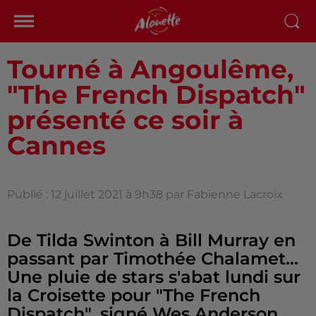
Tourné à Angoulême,
"The French Dispatch"
présenté ce soir à
Cannes
Publié : 12 juillet 2021 à 9h38 par Fabienne Lacroix
De Tilda Swinton à Bill Murray en
passant par Timothée Chalamet...
Une pluie de stars s'abat lundi sur
la Croisette pour "The French
Dispatch", signé Wes Anderson.