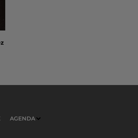
ez
E
AGENDA