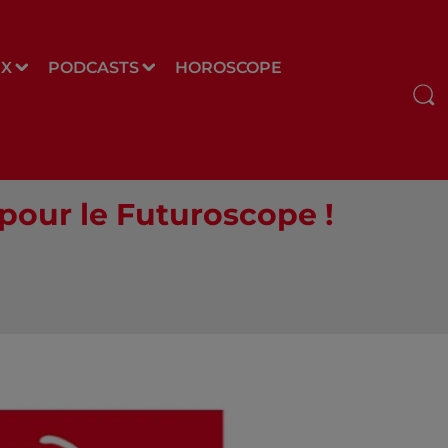
UX
PODCASTS
HOROSCOPE
pour le Futuroscope !
e