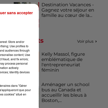
Destination Vacances -
Gagnez votre séjour en
uer sans accepter
famille au cœur de la...
Podcasts
Voir plus
erest: Store and/or
tising; Use profiles to
tand audiences through
Kelly Massol, figure
personalise content; Use
emblématique de
 fraud, and fix errors;
 may process personal
l'entrepreneuriat
mation actively
féminin
vices; Identify devices
Aménager un school
rtenaires dans "Gérer
bus au Canada et
s'appliqueront que pour
les cookies" situé en
accueillir les bleus à
Boston,...