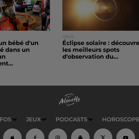
15h02
un bébé d'un
Éclipse solaire : découvr
sé dans un
les meilleurs spots
un
d'observation du...
nt...
NFOS
JEUX
PODCASTS
HOROSCOP