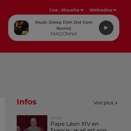
Live :
Alouette
Webradios
Music (deep Dish Dot Com
Remix)
MADONNA
Infos
Voir plus
17h06
Pape Léon XIV en
France : quel est son