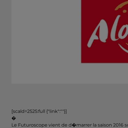
[scald=2525:full {"link":""}]
�
Le Futuroscope vient de d�marrer la saison 2016 so