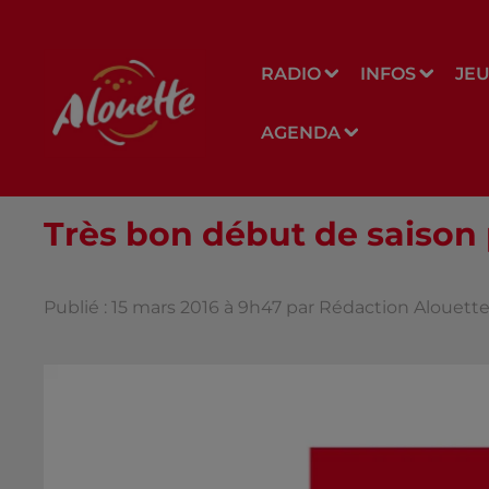
RADIO
INFOS
JE
AGENDA
Très bon début de saison 
Publié : 15 mars 2016 à 9h47 par Rédaction Alouett