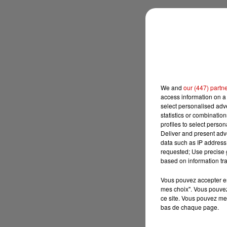
We and
our (447) partn
access information on a 
select personalised ad
statistics or combinatio
profiles to select person
Deliver and present adv
data such as IP address 
requested; Use precise g
based on information tra
Vous pouvez accepter en 
mes choix". Vous pouvez
ce site. Vous pouvez met
bas de chaque page.