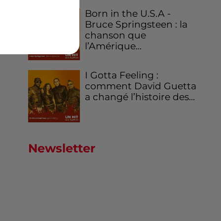
Born in the U.S.A -
Bruce Springsteen : la
chanson que
l’Amérique...
I Gotta Feeling :
comment David Guetta
a changé l’histoire des...
Newsletter