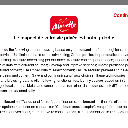
Contin
Le respect de votre vie privée est notre priorité
ers
do the following data processing based on your consent and/or our legitimate int
device; Use limited data to select advertising; Create profiles for personalised adver
vertising; Measure advertising performance; Measure content performance; Unders
ns of data from different sources; Develop and improve services; Create profiles to 
alised content; Use limited data to select content; Ensure security, prevent and detect
ertising and content; Save and communicate privacy choices. These technologies
and browsing data to offer following functionalities: Identify devices based on infor
eolocation data; Match and combine data from other data sources; Link different de
nsmitted automatically.
cliquant sur "Accepter et fermer", ou affiner en sélectionnant les finalités et/ou pa
 également refuser en cliquant sur "Continuer sans accepter". Vos préférences ne 
tre à jour vos choix, ou retirer votre consentement à tout moment via le lien "Gérer 