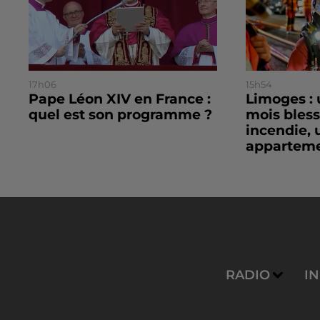
17h06
15h54
Pape Léon XIV en France :
Limoges : 
quel est son programme ?
mois bles
incendie, 
apparteme
RADIO
I