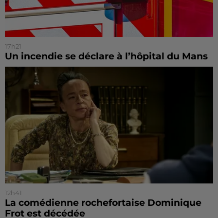
17h21
Un incendie se déclare à l’hôpital du Mans
12h41
La comédienne rochefortaise Dominique
Frot est décédée