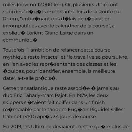
miles (environ 12.000 km). Or, plusieurs Ultim ont
subi des "d�g�ts importants" lors de la Route du
Rhum, "entra�nant des d�lais de r�paration
incompatibles avec le calendrier de la course", a
expliqu� Lorient Grand Large dans un
communiqu�.
Toutefois, "l'ambition de relancer cette course
mythique reste intacte" et "le travail va se poursuivre,
en lien avec les repr�sentants des classes et les
�quipes, pour identifier, ensemble, la meilleure
date", a-t-elle pr�cis�.
Cette transatlantique reste associ�e � jamais au
duo Eric Tabarly-Marc Pajot. En 1979, les deux
skippers s'�taient fait coiffer dans un finish
m�morable par le tandem Eug�ne Riguidel-Gilles
Gahinet (VSD) apr�s 34 jours de course.
En 2019, les Ultim ne devraient mettre gu�re plus de