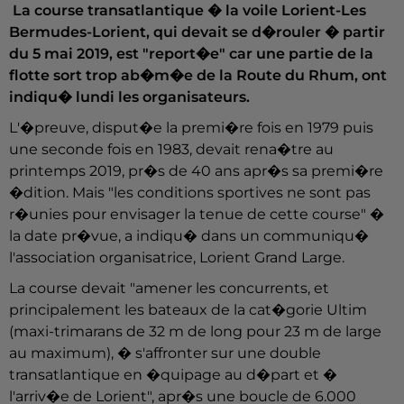
La course transatlantique � la voile Lorient-Les
Bermudes-Lorient, qui devait se d�rouler � partir
du 5 mai 2019, est "report�e" car une partie de la
flotte sort trop ab�m�e de la Route du Rhum, ont
indiqu� lundi les organisateurs.
L'�preuve, disput�e la premi�re fois en 1979 puis
une seconde fois en 1983, devait rena�tre au
printemps 2019, pr�s de 40 ans apr�s sa premi�re
�dition. Mais "les conditions sportives ne sont pas
r�unies pour envisager la tenue de cette course" �
la date pr�vue, a indiqu� dans un communiqu�
l'association organisatrice, Lorient Grand Large.
La course devait "amener les concurrents, et
principalement les bateaux de la cat�gorie Ultim
(maxi-trimarans de 32 m de long pour 23 m de large
au maximum), � s'affronter sur une double
transatlantique en �quipage au d�part et �
l'arriv�e de Lorient", apr�s une boucle de 6.000