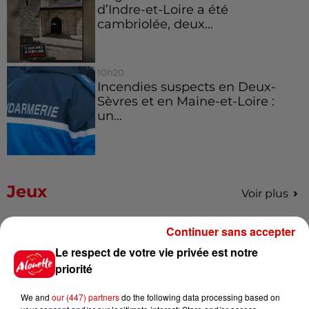
d’Indre-et-Loire a été
cambriolée, deux...
10h20
Incendies suspects en Deux-
Sèvres et en Maine-et-Loire :
un...
Jeux
Voir plus
Gagnez vos places pour le
Continuer sans accepter
festival Marché Gourmand 2026
Le respect de votre vie privée est notre
à Coulon !
priorité
We and
our (447) partners
do the following data processing based on