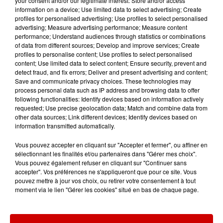
your consent and/or our legitimate interest: Store and/or access
Le Duel - Gagnez vos entrées
information on a device; Use limited data to select advertising; Create
profiles for personalised advertising; Use profiles to select personalised
pour l'un des zoos de nos
advertising; Measure advertising performance; Measure content
régions !
performance; Understand audiences through statistics or combinations
of data from different sources; Develop and improve services; Create
profiles to personalise content; Use profiles to select personalised
content; Use limited data to select content; Ensure security, prevent and
detect fraud, and fix errors; Deliver and present advertising and content;
Destination Vacances - Gagnez
Save and communicate privacy choices. These technologies may
votre séjour en famille au cœur
process personal data such as IP address and browsing data to offer
de la...
following functionalities: Identify devices based on information actively
requested; Use precise geolocation data; Match and combine data from
other data sources; Link different devices; Identify devices based on
information transmitted automatically.
Destination Vacances : inscrivez-
Vous pouvez accepter en cliquant sur "Accepter et fermer", ou affiner en
vous !
sélectionnant les finalités et/ou partenaires dans "Gérer mes choix".
Vous pouvez également refuser en cliquant sur "Continuer sans
accepter". Vos préférences ne s'appliqueront que pour ce site. Vous
pouvez mettre à jour vos choix, ou retirer votre consentement à tout
moment via le lien "Gérer les cookies" situé en bas de chaque page.