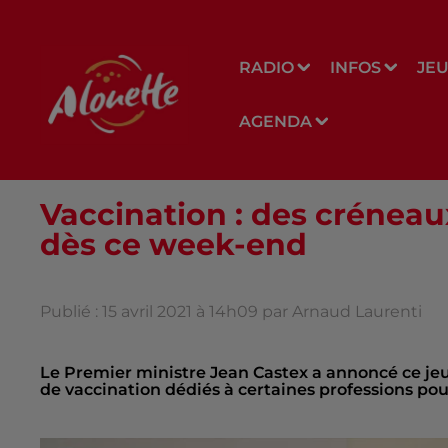
RADIO
INFOS
JE
AGENDA
Vaccination : des créneau
dès ce week-end
Publié : 15 avril 2021 à 14h09 par Arnaud Laurenti
Le Premier ministre Jean Castex a annoncé ce je
de vaccination dédiés à certaines professions pou