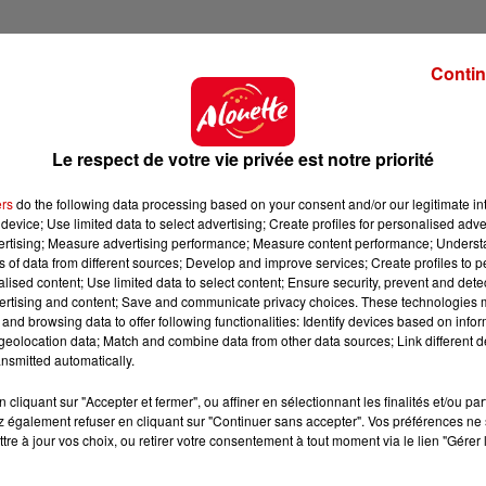
Contin
Le respect de votre vie privée est notre priorité
ers
do the following data processing based on your consent and/or our legitimate int
device; Use limited data to select advertising; Create profiles for personalised adver
vertising; Measure advertising performance; Measure content performance; Unders
ns of data from different sources; Develop and improve services; Create profiles to 
alised content; Use limited data to select content; Ensure security, prevent and detect
ertising and content; Save and communicate privacy choices. These technologies
and browsing data to offer following functionalities: Identify devices based on infor
eolocation data; Match and combine data from other data sources; Link different de
nsmitted automatically.
cliquant sur "Accepter et fermer", ou affiner en sélectionnant les finalités et/ou pa
 également refuser en cliquant sur "Continuer sans accepter". Vos préférences ne 
tre à jour vos choix, ou retirer votre consentement à tout moment via le lien "Gérer 