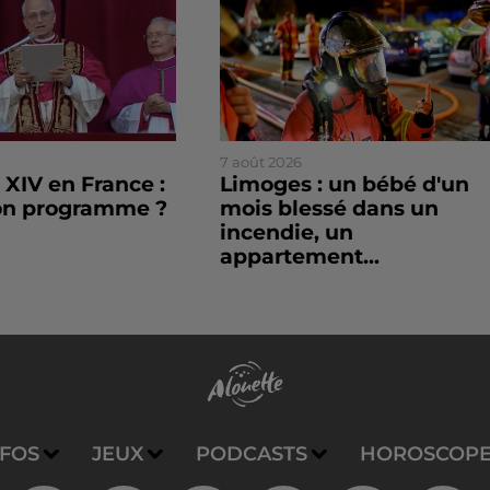
7 août 2026
XIV en France :
Limoges : un bébé d'un
son programme ?
mois blessé dans un
incendie, un
appartement...
NFOS
JEUX
PODCASTS
HOROSCOP