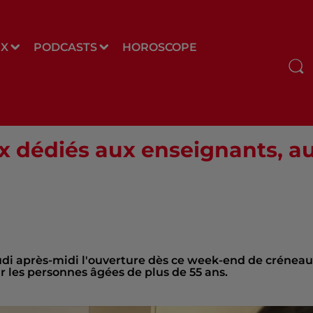
UX
PODCASTS
HOROSCOPE
x dédiés aux enseignants, au
udi après-midi l'ouverture dès ce week-end de crénea
r les personnes âgées de plus de 55 ans.