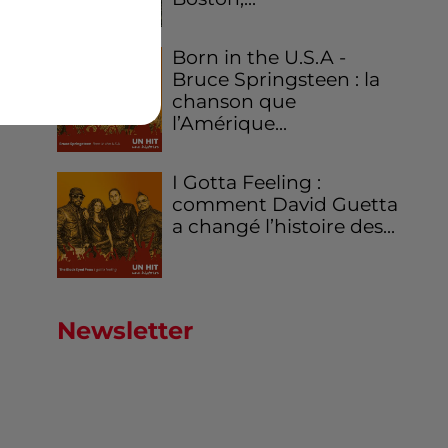
Born in the U.S.A -
Bruce Springsteen : la
chanson que
l’Amérique...
I Gotta Feeling :
comment David Guetta
a changé l’histoire des...
Newsletter