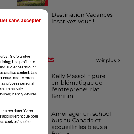
Destination Vacances :
uer sans accepter
inscrivez-vous !
erest: Store and/or
Podcasts
Voir plus
tising; Use profiles to
tand audiences through
personalise content; Use
Kelly Massol, figure
 fraud, and fix errors;
emblématique de
 may process personal
mation actively
l'entrepreneuriat
vices; Identify devices
féminin
rtenaires dans "Gérer
Aménager un school
s'appliqueront que pour
bus au Canada et
les cookies" situé en
accueillir les bleus à
Boston,...