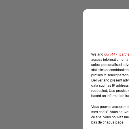
We and
our (447) partn
access information on a 
select personalised ad
statistics or combinatio
profiles to select person
Deliver and present adv
data such as IP address 
requested; Use precise g
based on information tra
Vous pouvez accepter en 
mes choix". Vous pouvez
ce site. Vous pouvez met
bas de chaque page.