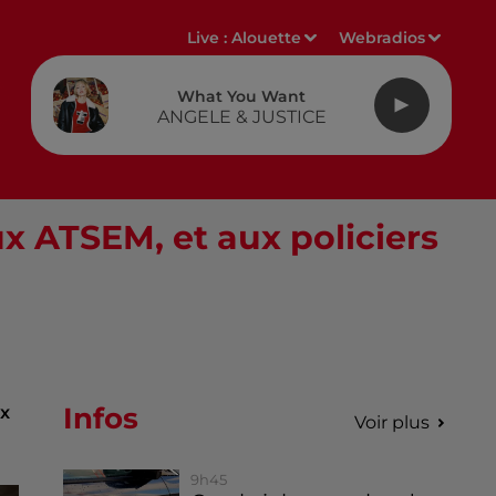
Live :
Alouette
Webradios
What You Want
ANGELE & JUSTICE
x ATSEM, et aux policiers
Infos
ux
Voir plus
9h45