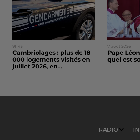
9h45
7 août 2026
Cambriolages : plus de 18
Pape Léon 
000 logements visités en
quel est 
juillet 2026, en...
RADIO
I