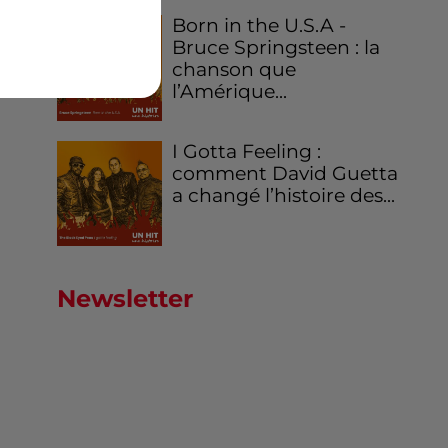
Born in the U.S.A -
Bruce Springsteen : la
chanson que
l’Amérique...
I Gotta Feeling :
comment David Guetta
a changé l’histoire des...
Newsletter