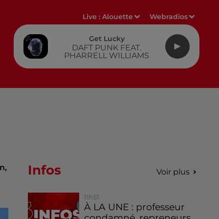
Live :
Alouette
Webradios
Get Lucky
DAFT PUNK FEAT.
PHARRELL WILLIAMS
Infos
n,
Voir plus
11h51
À LA UNE : professeur
condamné, repreneurs