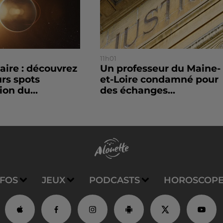
11h01
laire : découvrez
Un professeur du Maine-
urs spots
et-Loire condamné pour
ion du...
des échanges...
NFOS
JEUX
PODCASTS
HOROSCOP