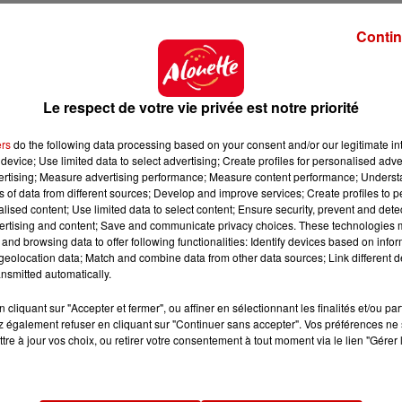
Contin
Le respect de votre vie privée est notre priorité
ers
do the following data processing based on your consent and/or our legitimate int
device; Use limited data to select advertising; Create profiles for personalised adver
vertising; Measure advertising performance; Measure content performance; Unders
ns of data from different sources; Develop and improve services; Create profiles to 
alised content; Use limited data to select content; Ensure security, prevent and detect
ertising and content; Save and communicate privacy choices. These technologies
and browsing data to offer following functionalities: Identify devices based on infor
eolocation data; Match and combine data from other data sources; Link different de
nsmitted automatically.
cliquant sur "Accepter et fermer", ou affiner en sélectionnant les finalités et/ou pa
 également refuser en cliquant sur "Continuer sans accepter". Vos préférences ne 
tre à jour vos choix, ou retirer votre consentement à tout moment via le lien "Gérer 