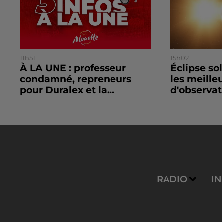
11h51
15h02
À LA UNE : professeur
Éclipse so
condamné, repreneurs
les meille
pour Duralex et la...
d'observat
RADIO
I