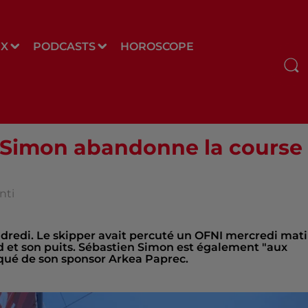
UX
PODCASTS
HOROSCOPE
 Simon abandonne la course
nti
endredi. Le skipper avait percuté un OFNI mercredi mati
d et son puits. Sébastien Simon est également "aux
qué de son sponsor Arkea Paprec.