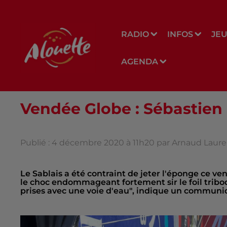
RADIO
INFOS
JE
AGENDA
Vendée Globe : Sébastien
Publié : 4 décembre 2020 à 11h20 par Arnaud Laure
Le Sablais a été contraint de jeter l'éponge ce v
le choc endommageant fortement sir le foil tribo
prises avec une voie d'eau", indique un communi