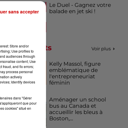
Le Duel - Gagnez votre
balade en jet ski !
uer sans accepter
Podcasts
erest: Store and/or
Voir plus
tising; Use profiles to
tand audiences through
personalise content; Use
Kelly Massol, figure
 fraud, and fix errors;
emblématique de
 may process personal
l'entrepreneuriat
mation actively
féminin
vices; Identify devices
rtenaires dans "Gérer
Aménager un school
s'appliqueront que pour
bus au Canada et
les cookies" situé en
accueillir les bleus à
Boston,...