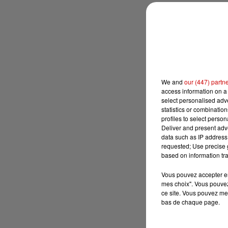
We and
our (447) partn
access information on a 
select personalised ad
statistics or combinatio
profiles to select person
Deliver and present adv
data such as IP address 
requested; Use precise g
based on information tra
Vous pouvez accepter en 
mes choix". Vous pouvez
ce site. Vous pouvez met
bas de chaque page.