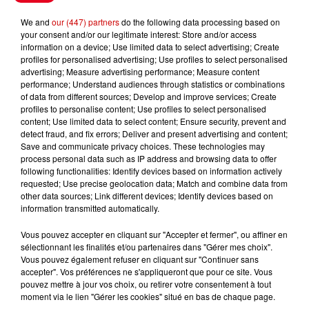
We and
our (447) partners
do the following data processing based on
your consent and/or our legitimate interest: Store and/or access
information on a device; Use limited data to select advertising; Create
Podcasts
profiles for personalised advertising; Use profiles to select personalised
Voir plus
advertising; Measure advertising performance; Measure content
performance; Understand audiences through statistics or combinations
Kelly Massol, figure
of data from different sources; Develop and improve services; Create
profiles to personalise content; Use profiles to select personalised
emblématique de
content; Use limited data to select content; Ensure security, prevent and
l'entrepreneuriat féminin
detect fraud, and fix errors; Deliver and present advertising and content;
Save and communicate privacy choices. These technologies may
process personal data such as IP address and browsing data to offer
following functionalities: Identify devices based on information actively
requested; Use precise geolocation data; Match and combine data from
Aménager un school bus au
other data sources; Link different devices; Identify devices based on
Canada et accueillir les bleus à
information transmitted automatically.
Boston,...
Vous pouvez accepter en cliquant sur "Accepter et fermer", ou affiner en
sélectionnant les finalités et/ou partenaires dans "Gérer mes choix".
Vous pouvez également refuser en cliquant sur "Continuer sans
accepter". Vos préférences ne s'appliqueront que pour ce site. Vous
Born in the U.S.A - Bruce
pouvez mettre à jour vos choix, ou retirer votre consentement à tout
Springsteen : la chanson que
moment via le lien "Gérer les cookies" situé en bas de chaque page.