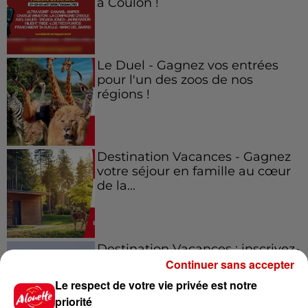
à Coulon !
Le Duel - Gagnez vos entrées
pour l'un des zoos de nos
régions !
Destination Vacances - Gagnez
votre séjour en famille au cœur
de la...
Destination Vacances : inscrivez-
vous !
Continuer sans accepter
Le respect de votre vie privée est notre
priorité