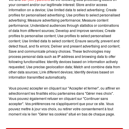
your consent and/or our legitimate interest: Store and/or access
Gagnez vos places pour le
information on a device; Use limited data to select advertising; Create
Festival du Roi Arthur 2026 !
profiles for personalised advertising; Use profiles to select personalised
advertising; Measure advertising performance; Measure content
performance; Understand audiences through statistics or combinations
of data from different sources; Develop and improve services; Create
profiles to personalise content; Use profiles to select personalised
content; Use limited data to select content; Ensure security, prevent and
Gagnez vos entrées pour le
detect fraud, and fix errors; Deliver and present advertising and content;
Save and communicate privacy choices. These technologies may
Musée du Sport Automobile au
process personal data such as IP address and browsing data to offer
Mans !
following functionalities: Identify devices based on information actively
requested; Use precise geolocation data; Match and combine data from
other data sources; Link different devices; Identify devices based on
information transmitted automatically.
Destination Vacances - Gagnez
Vous pouvez accepter en cliquant sur "Accepter et fermer", ou affiner en
votre séjour en famille au cœur
sélectionnant les finalités et/ou partenaires dans "Gérer mes choix".
de la...
Vous pouvez également refuser en cliquant sur "Continuer sans
accepter". Vos préférences ne s'appliqueront que pour ce site. Vous
pouvez mettre à jour vos choix, ou retirer votre consentement à tout
moment via le lien "Gérer les cookies" situé en bas de chaque page.