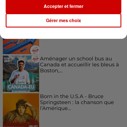
Podcasts
Accepter et fermer
Voir plus
Gérer mes choix
Kelly Massol, figure
emblématique de
l'entrepreneuriat féminin
Aménager un school bus au
Canada et accueillir les bleus à
Boston,...
Born in the U.S.A - Bruce
Springsteen : la chanson que
l’Amérique...