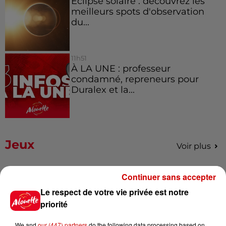
Éclipse solaire : découvrez les
meilleurs spots d'observation
du...
11h51
À LA UNE : professeur
condamné, repreneurs pour
Duralex et la...
Jeux
Voir plus
Le Duel - Gagnez vos entrées
Continuer sans accepter
pour l'un des zoos de nos
Le respect de votre vie privée est notre
régions !
priorité
We and
our (447) partners
do the following data processing based on