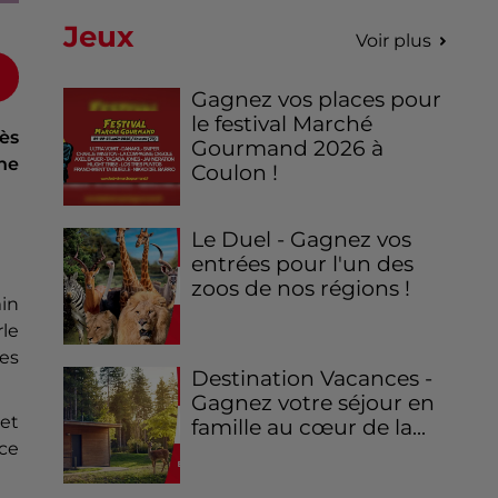
Jeux
Voir plus
Gagnez vos places pour
le festival Marché
rès
Gourmand 2026 à
ne
Coulon !
Le Duel - Gagnez vos
entrées pour l'un des
zoos de nos régions !
in
rle
ges
Destination Vacances -
Gagnez votre séjour en
 et
famille au cœur de la...
ce