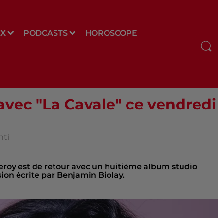
UX
PODCASTS
HOROSCOPE
avec "La Cavale" ce vendredi
nti
roy est de retour avec un huitième album studio
sion écrite par Benjamin Biolay.