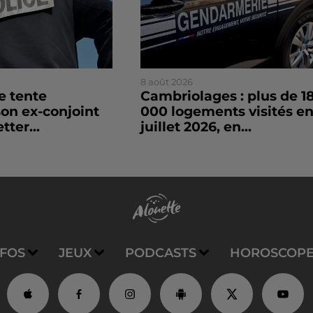
8 août 2026
le tente
Cambriolages : plus de 1
son ex-conjoint
000 logements visités e
tter...
juillet 2026, en...
NFOS
JEUX
PODCASTS
HOROSCOP