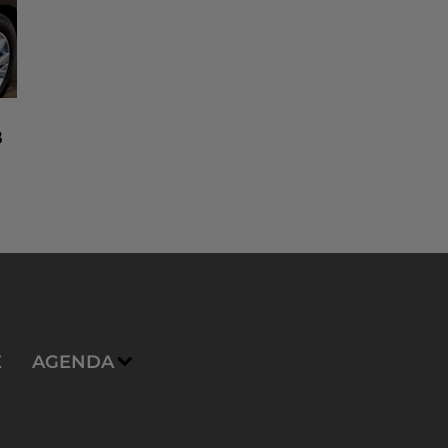
8
n
E
AGENDA