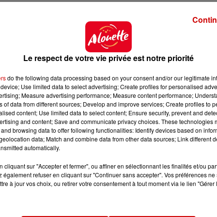
 appel à Adé (ex-chanteuse de Thérapie Taxi) pour tro
prit "dance". Adé signe également deux autres titres 
Contin
est un hommage au chanteur Christophe, dont le texte a 
Le respect de votre vie privée est notre priorité
ers
do the following data processing based on your consent and/or our legitimate int
device; Use limited data to select advertising; Create profiles for personalised adver
vertising; Measure advertising performance; Measure content performance; Unders
ns of data from different sources; Develop and improve services; Create profiles to 
alised content; Use limited data to select content; Ensure security, prevent and detect
ertising and content; Save and communicate privacy choices. These technologies
 du dépôt de cookies que vous avez exprimé. Si vous
and browsing data to offer following functionalities: Identify devices based on infor
 votre accord en cliquant sur le bouton ci-dessous.
eolocation data; Match and combine data from other data sources; Link different de
nsmitted automatically.
her l'élément
cliquant sur "Accepter et fermer", ou affiner en sélectionnant les finalités et/ou pa
 également refuser en cliquant sur "Continuer sans accepter". Vos préférences ne 
tre à jour vos choix, ou retirer votre consentement à tout moment via le lien "Gérer 