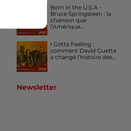
Born in the U.S.A -
Bruce Springsteen : la
chanson que
l’Amérique...
I Gotta Feeling :
comment David Guetta
a changé l’histoire des...
Newsletter