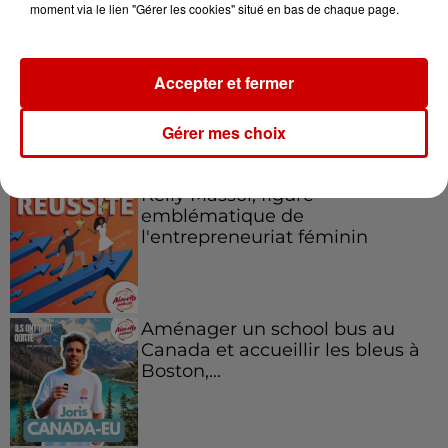
moment via le lien "Gérer les cookies" situé en bas de chaque page.
Accepter et fermer
Gérer mes choix
Podcasts
Voir plus
Kelly Massol, figure
emblématique de
l'entrepreneuriat féminin
Aménager un school bus au
Canada et accueillir les bleus à
Boston,...