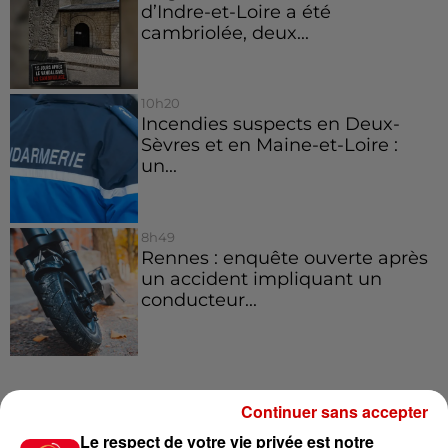
d’Indre-et-Loire a été
cambriolée, deux...
10h20
Incendies suspects en Deux-
Sèvres et en Maine-et-Loire :
un...
8h49
Rennes : enquête ouverte après
un accident impliquant un
conducteur...
Jeux
Continuer sans accepter
Voir plus
Le respect de votre vie privée est notre