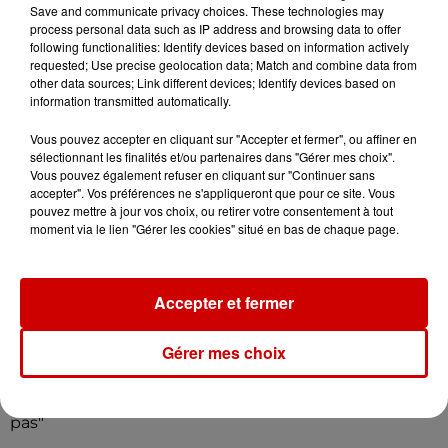
réclamant le paiement d'une
Save and communicate privacy choices. These technologies may
amende
process personal data such as IP address and browsing data to offer
following functionalities: Identify devices based on information actively
requested; Use precise geolocation data; Match and combine data from
other data sources; Link different devices; Identify devices based on
9 août 2026
information transmitted automatically.
Un incendie se déclare à
l’hôpital du Mans
Vous pouvez accepter en cliquant sur "Accepter et fermer", ou affiner en
sélectionnant les finalités et/ou partenaires dans "Gérer mes choix".
Vous pouvez également refuser en cliquant sur "Continuer sans
accepter". Vos préférences ne s'appliqueront que pour ce site. Vous
pouvez mettre à jour vos choix, ou retirer votre consentement à tout
moment via le lien "Gérer les cookies" situé en bas de chaque page.
Podcasts
Voir plus
Accepter et fermer
Vitaa nous explique la création
de son hit "Je n'oublie pas"
Gérer mes choix