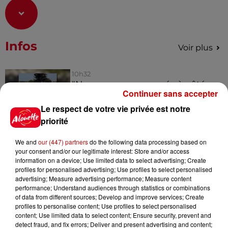
Infos
Voir plus
10h32
"Nous sommes passés à côté
Continuer sans accepter
d'un drame" : une voiture chute
sur la...
Le respect de votre vie privée est notre
priorité
We and
our (447) partners
do the following data processing based on
7h06
your consent and/or our legitimate interest: Store and/or access
Soupçonné d'incendies en
information on a device; Use limited data to select advertising; Create
Deux-Sèvres et en Maine-et-
profiles for personalised advertising; Use profiles to select personalised
Loire, un homme...
advertising; Measure advertising performance; Measure content
performance; Understand audiences through statistics or combinations
of data from different sources; Develop and improve services; Create
profiles to personalise content; Use profiles to select personalised
9 août 2026
content; Use limited data to select content; Ensure security, prevent and
SNCF : attention à ce faux SMS
detect fraud, and fix errors; Deliver and present advertising and content;