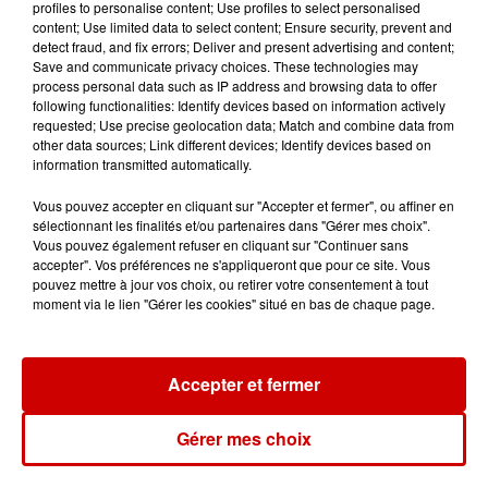
profiles to personalise content; Use profiles to select personalised
Vendre un chiot en animalerie
content; Use limited data to select content; Ensure security, prevent and
peut coûter très cher
detect fraud, and fix errors; Deliver and present advertising and content;
Save and communicate privacy choices. These technologies may
process personal data such as IP address and browsing data to offer
following functionalities: Identify devices based on information actively
requested; Use precise geolocation data; Match and combine data from
14h03
other data sources; Link different devices; Identify devices based on
Invasion de physalies sur des
information transmitted automatically.
plages du Sud-Ouest
Vous pouvez accepter en cliquant sur "Accepter et fermer", ou affiner en
sélectionnant les finalités et/ou partenaires dans "Gérer mes choix".
Vous pouvez également refuser en cliquant sur "Continuer sans
accepter". Vos préférences ne s'appliqueront que pour ce site. Vous
pouvez mettre à jour vos choix, ou retirer votre consentement à tout
11h51
moment via le lien "Gérer les cookies" situé en bas de chaque page.
À LA UNE : affaire Manon
Relandeau, musée cambriolé et
Amel Bent en...
Accepter et fermer
Gérer mes choix
Podcasts
Voir plus