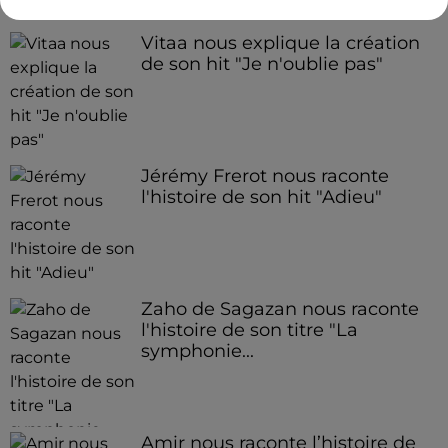
Vitaa nous explique la création
de son hit "Je n'oublie pas"
Jérémy Frerot nous raconte
l'histoire de son hit "Adieu"
Zaho de Sagazan nous raconte
l'histoire de son titre "La
symphonie...
Amir nous raconte l’histoire de