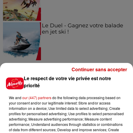
Le Duel - Gagnez votre balade
en jet ski !
Continuer sans accepter
Infos
Voir plus
Le respect de votre vie privée est notre
priorité
15h30
We and
our (447) partners
do the following data processing based on
Un homme décède après une
your consent and/or our legitimate interest: Store and/or access
noyade dans le Finistère
information on a device; Use limited data to select advertising; Create
profiles for personalised advertising; Use profiles to select personalised
advertising; Measure advertising performance; Measure content
performance; Understand audiences through statistics or combinations
of data from different sources; Develop and improve services; Create
14h48