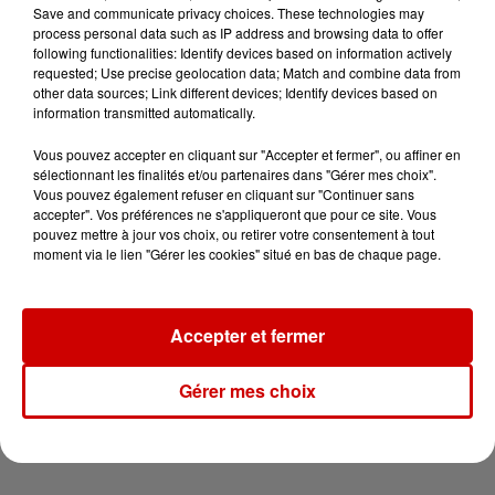
peut coûter très cher
Save and communicate privacy choices. These technologies may
process personal data such as IP address and browsing data to offer
following functionalities: Identify devices based on information actively
requested; Use precise geolocation data; Match and combine data from
other data sources; Link different devices; Identify devices based on
6 août 2026
information transmitted automatically.
Invasion de physalies sur des
plages du Sud-Ouest
Vous pouvez accepter en cliquant sur "Accepter et fermer", ou affiner en
sélectionnant les finalités et/ou partenaires dans "Gérer mes choix".
Vous pouvez également refuser en cliquant sur "Continuer sans
accepter". Vos préférences ne s'appliqueront que pour ce site. Vous
pouvez mettre à jour vos choix, ou retirer votre consentement à tout
moment via le lien "Gérer les cookies" situé en bas de chaque page.
6 août 2026
À LA UNE : affaire Manon
Relandeau, musée cambriolé et
Amel Bent en...
Accepter et fermer
Gérer mes choix
Jeux
Voir plus