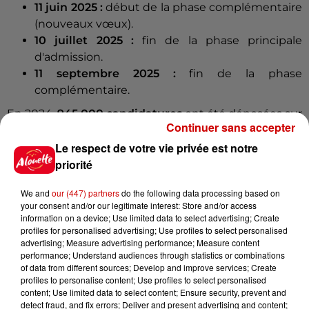
11 juin 2025 :
début de la phase complémentaire
(nouveaux vœux).
10 juillet 2025 :
fin de la phase principale
d'admission.
11 septembre 2025 :
fin de la phase
complémentaire.
En 2024,
945 000 candidatures
ont été déposées sur
Continuer sans accepter
Parcoursup.
Le respect de votre vie privée est notre
Infos
Voir plus
priorité
6 août 2026
We and
our (447) partners
do the following data processing based on
Un homme décède après une
your consent and/or our legitimate interest: Store and/or access
information on a device; Use limited data to select advertising; Create
noyade dans le Finistère
profiles for personalised advertising; Use profiles to select personalised
advertising; Measure advertising performance; Measure content
performance; Understand audiences through statistics or combinations
of data from different sources; Develop and improve services; Create
profiles to personalise content; Use profiles to select personalised
6 août 2026
content; Use limited data to select content; Ensure security, prevent and
Vendre un chiot en animalerie
detect fraud, and fix errors; Deliver and present advertising and content;