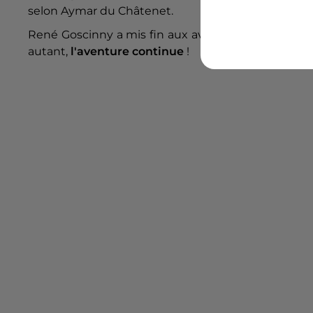
selon Aymar du Châtenet.
René Goscinny a mis fin aux aventures du Petit N
autant,
l'aventure continue
!