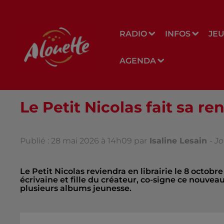
RADIO
INFOS
JE
AGENDA
Le Petit Nicolas fait sa r
Publié : 28 mai 2026 à 14h09 par
Isaline Lesain
-
Jo
Le Petit Nicolas reviendra en librairie le 8 octob
écrivaine et fille du créateur, co-signe ce nouve
plusieurs albums jeunesse.