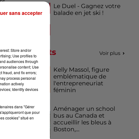
ont
Le Duel - Gagnez votre
 le
uer sans accepter
balade en jet ski !
rès
Podcasts
erest: Store and/or
Voir plus
tising; Use profiles to
 et
tand audiences through
es
personalise content; Use
Kelly Massol, figure
ux
 fraud, and fix errors;
emblématique de
 may process personal
de
l'entrepreneuriat
mation actively
vices; Identify devices
féminin
rtenaires dans "Gérer
Aménager un school
s'appliqueront que pour
bus au Canada et
les cookies" situé en
s
à
accueillir les bleus à
Boston,...
ns
ts,