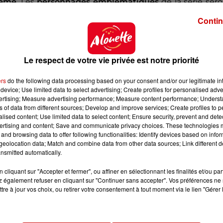
même
. Les
personnages emblématiques
de la série ser
te, Agnan, Eudes ou Clotaire, ainsi que la
maîtresse
,
Contin
 écolier. Le nouvel album "
est une vraie suite et est t
mar du Châtenet à l'AFP.
Le respect de votre vie privée est notre priorité
générations
ers
do the following data processing based on your consent and/or our legitimate int
device; Use limited data to select advertising; Create profiles for personalised adver
s l'avons créé, il était déjà démodé
", estimaient Sempé
vertising; Measure advertising performance; Measure content performance; Unders
nt à
toutes les générations
, même les plus récentes. L
ns of data from different sources; Develop and improve services; Create profiles to 
,
quatre films
, dont un tourné en Vendée, ainsi que
de
alised content; Use limited data to select content; Ensure security, prevent and detect
ertising and content; Save and communicate privacy choices. These technologies
 Nicolas. "
Les parents se souviennent avec nostalgie 
and browsing data to offer following functionalities: Identify devices based on infor
ans son univers
", souligne Aymar du Châtenet.
eolocation data; Match and combine data from other data sources; Link different de
nsmitted automatically.
cliquant sur "Accepter et fermer", ou affiner en sélectionnant les finalités et/ou pa
 également refuser en cliquant sur "Continuer sans accepter". Vos préférences ne 
tre à jour vos choix, ou retirer votre consentement à tout moment via le lien "Gérer 
les années 1960
et ont su conquérir un
public d'écolier
s. Les recueils du Petit Nicolas représentent
20 millio
antaine de traductions
en langues et idiomes différen