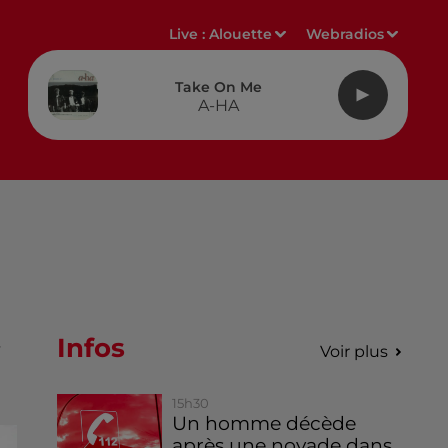
Live :
Alouette
Webradios
Take On Me
A-HA
Infos
,
Voir plus
15h30
Un homme décède
après une noyade dans