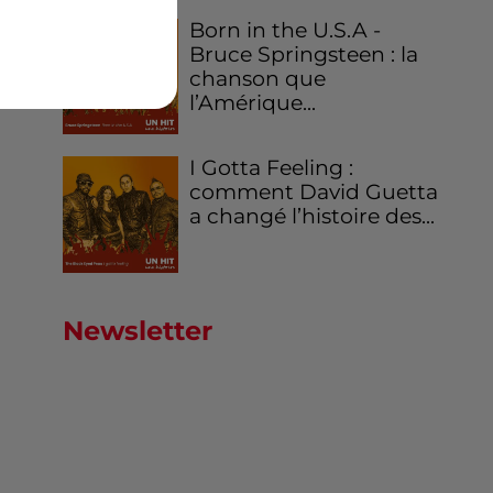
Born in the U.S.A -
Bruce Springsteen : la
our
chanson que
l’Amérique...
I Gotta Feeling :
comment David Guetta
a changé l’histoire des...
Newsletter