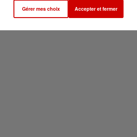
Gérer mes choix
Accepter et fermer
icolas en
1965
après avoir signé
222 histoires courtes
, p