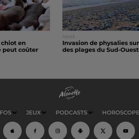
14h03
 chiot en
Invasion de physalies sur
 peut coûter
des plages du Sud-Ouest
NFOS
JEUX
PODCASTS
HOROSCOP