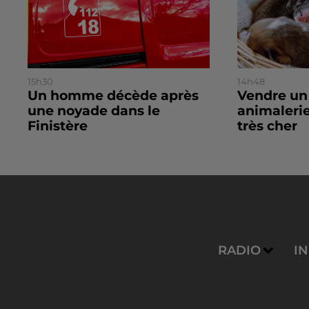
15h30
14h48
Un homme décède après
Vendre un
une noyade dans le
animalerie
Finistère
très cher
RADIO
I