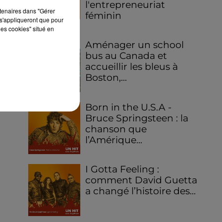
l'entrepreneuriat
rtenaires dans "Gérer
féminin
s'appliqueront que pour
les cookies" situé en
Aménager un school
bus au Canada et
accueillir les bleus à
Boston,...
Born in the U.S.A -
Bruce Springsteen : la
chanson que
l’Amérique...
I Gotta Feeling :
comment David Guetta
a changé l’histoire des...