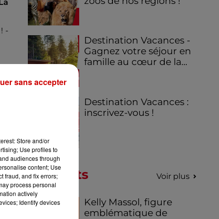
zoos de nos régions !
 La
! -
Destination Vacances -
Gagnez votre séjour en
famille au cœur de la...
uer sans accepter
Destination Vacances :
inscrivez-vous !
erest: Store and/or
tising; Use profiles to
tand audiences through
personalise content; Use
Podcasts
 fraud, and fix errors;
Voir plus
 may process personal
mation actively
Kelly Massol, figure
vices; Identify devices
emblématique de