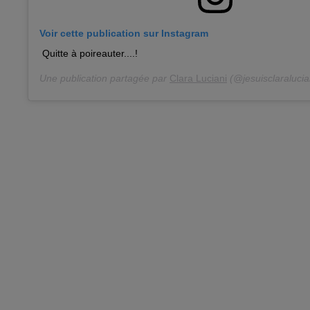
Voir cette publication sur Instagram
Quitte à poireauter....!
Une publication partagée par
Clara Luciani
(@jesuisclaralucia