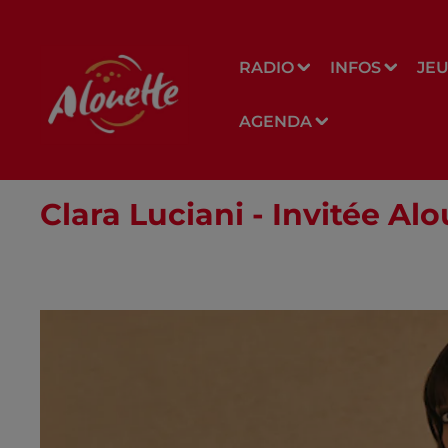
RADIO
INFOS
JE
AGENDA
Clara Luciani - Invitée Al