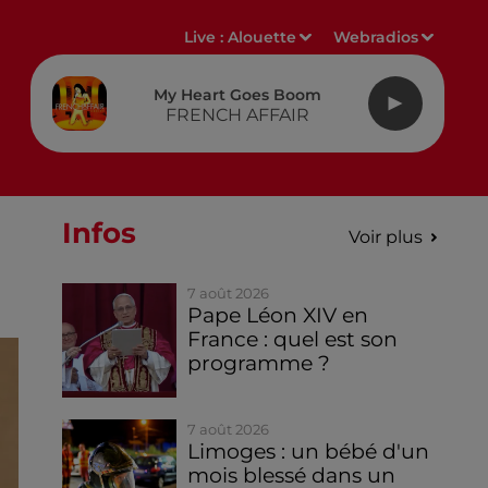
Live :
Alouette
Webradios
My Heart Goes Boom
FRENCH AFFAIR
Infos
Voir plus
7 août 2026
Pape Léon XIV en
France : quel est son
programme ?
7 août 2026
Limoges : un bébé d'un
mois blessé dans un