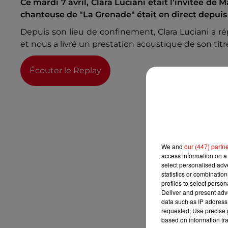
Ce mardi 7 avril, Clara Luciani était l’invitée de
chanteuse de "La Grenade" était en direct depuis
Depuis son lieu de confinement, Clara Luciani a ré
et nous a livré un prestation acoustique de son titr
Écouter le Replay
We and
our (447) partn
access information on a 
select personalised ad
statistics or combinatio
profiles to select person
Deliver and present adv
data such as IP address 
requested; Use precise g
based on information tra