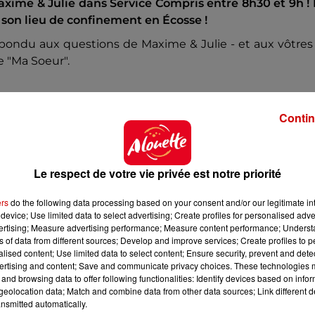
 Maxime & Julie dans Service Compris entre 8h30 et 9h !
 son lieu de confinement en Écosse !
pondu aux questions de Maxime & Julie - et aux vôtres 
e "Ma Soeur".
Contin
Le respect de votre vie privée est notre priorité
ers
do the following data processing based on your consent and/or our legitimate int
device; Use limited data to select advertising; Create profiles for personalised adver
vertising; Measure advertising performance; Measure content performance; Unders
ns of data from different sources; Develop and improve services; Create profiles to 
alised content; Use limited data to select content; Ensure security, prevent and detect
ertising and content; Save and communicate privacy choices. These technologies
and browsing data to offer following functionalities: Identify devices based on infor
eolocation data; Match and combine data from other data sources; Link different de
nsmitted automatically.