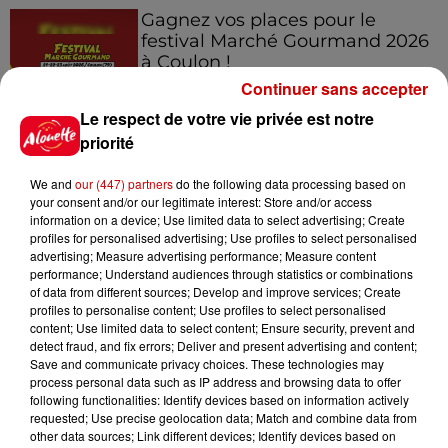
Gagnez vos places pour le
festival Marché Gourmand 2026
à Coulon !
Continuer sans accepter
Le respect de votre vie privée est notre
priorité
Le Duel - Gagnez vos entrées
pour l'un des zoos de nos
We and
our (447) partners
do the following data processing based on
régions !
your consent and/or our legitimate interest: Store and/or access
information on a device; Use limited data to select advertising; Create
profiles for personalised advertising; Use profiles to select personalised
advertising; Measure advertising performance; Measure content
performance; Understand audiences through statistics or combinations
Destination Vacances - Gagnez
of data from different sources; Develop and improve services; Create
votre séjour en famille au cœur
profiles to personalise content; Use profiles to select personalised
de la...
content; Use limited data to select content; Ensure security, prevent and
detect fraud, and fix errors; Deliver and present advertising and content;
Save and communicate privacy choices. These technologies may
process personal data such as IP address and browsing data to offer
following functionalities: Identify devices based on information actively
requested; Use precise geolocation data; Match and combine data from
Destination Vacances : inscrivez-
other data sources; Link different devices; Identify devices based on
vous !