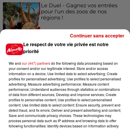
Le Duel - Gagnez vos entrées
pour l'un des zoos de nos
régions !
Continuer sans accepter
Le respect de votre vie privée est notre
Destination Vacances - Gagnez
votre séjour en famille au cœur
priorité
de la...
We and
our (447) partners
do the following data processing based on
your consent and/or our legitimate interest: Store and/or access
information on a device; Use limited data to select advertising; Create
profiles for personalised advertising; Use profiles to select personalised
Destination Vacances : inscrivez-
advertising; Measure advertising performance; Measure content
vous !
performance; Understand audiences through statistics or combinations
of data from different sources; Develop and improve services; Create
profiles to personalise content; Use profiles to select personalised
content; Use limited data to select content; Ensure security, prevent and
detect fraud, and fix errors; Deliver and present advertising and content;
Save and communicate privacy choices. These technologies may
process personal data such as IP address and browsing data to offer
following functionalities: Identify devices based on information actively