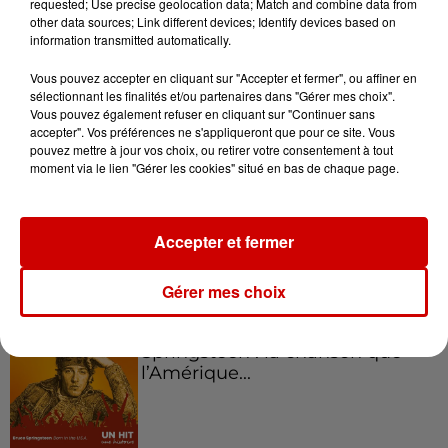
Podcasts
requested; Use precise geolocation data; Match and combine data from
Voir plus
other data sources; Link different devices; Identify devices based on
information transmitted automatically.
Kelly Massol, figure
Vous pouvez accepter en cliquant sur "Accepter et fermer", ou affiner en
emblématique de
sélectionnant les finalités et/ou partenaires dans "Gérer mes choix".
l'entrepreneuriat féminin
Vous pouvez également refuser en cliquant sur "Continuer sans
accepter". Vos préférences ne s'appliqueront que pour ce site. Vous
pouvez mettre à jour vos choix, ou retirer votre consentement à tout
moment via le lien "Gérer les cookies" situé en bas de chaque page.
Aménager un school bus au
Canada et accueillir les bleus à
Boston,...
Accepter et fermer
Gérer mes choix
Born in the U.S.A - Bruce
Springsteen : la chanson que
l’Amérique...