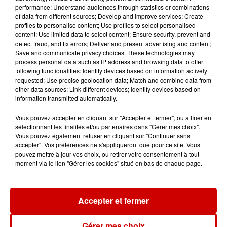
Alouette vous invite à
performance; Understand audiences through statistics or combinations
of data from different sources; Develop and improve services; Create
Futuroscope Xperiences !
profiles to personalise content; Use profiles to select personalised
content; Use limited data to select content; Ensure security, prevent and
detect fraud, and fix errors; Deliver and present advertising and content;
Save and communicate privacy choices. These technologies may
process personal data such as IP address and browsing data to offer
following functionalities: Identify devices based on information actively
Le Duel - Gagnez votre balade
requested; Use precise geolocation data; Match and combine data from
en jet ski !
other data sources; Link different devices; Identify devices based on
information transmitted automatically.
Vous pouvez accepter en cliquant sur "Accepter et fermer", ou affiner en
sélectionnant les finalités et/ou partenaires dans "Gérer mes choix".
Vous pouvez également refuser en cliquant sur "Continuer sans
accepter". Vos préférences ne s'appliqueront que pour ce site. Vous
pouvez mettre à jour vos choix, ou retirer votre consentement à tout
Podcasts
Voir plus
moment via le lien "Gérer les cookies" situé en bas de chaque page.
Kelly Massol, figure
emblématique de
Accepter et fermer
l'entrepreneuriat féminin
Gérer mes choix