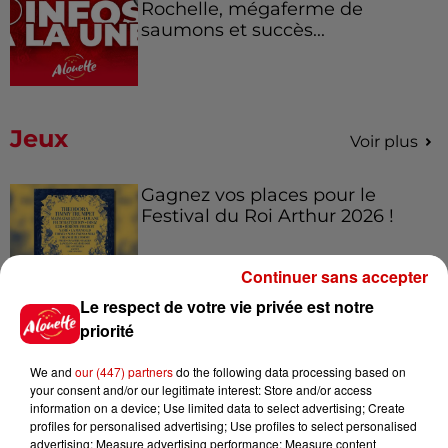
Rochelle, mégaferme de
saumons et succès...
Jeux
Voir plus
Gagnez vos places pour le
Festival du Roi Arthur 2026 !
Continuer sans accepter
Le respect de votre vie privée est notre
Gagnez vos entrées pour le
priorité
Musée du Sport Automobile au
Mans !
We and
our (447) partners
do the following data processing based on
your consent and/or our legitimate interest: Store and/or access
information on a device; Use limited data to select advertising; Create
profiles for personalised advertising; Use profiles to select personalised
advertising; Measure advertising performance; Measure content