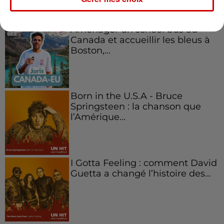
Aménager un school bus au
Canada et accueillir les bleus à
Boston,...
Born in the U.S.A - Bruce
Springsteen : la chanson que
l’Amérique...
I Gotta Feeling : comment David
Guetta a changé l’histoire des...