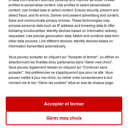
15h54
profiles to personalise content; Use profiles to select personalised
Limoges : un bébé d'un mois
content; Use limited data to select content; Ensure security, prevent and
detect fraud, and fix errors; Deliver and present advertising and content;
blessé dans un incendie, un
Save and communicate privacy choices. These technologies may
appartement...
process personal data such as IP address and browsing data to offer
following functionalities: Identify devices based on information actively
requested; Use precise geolocation data; Match and combine data from
other data sources; Link different devices; Identify devices based on
15h02
information transmitted automatically.
Éclipse solaire : découvrez les
meilleurs spots d'observation
Vous pouvez accepter en cliquant sur "Accepter et fermer", ou affiner en
du...
sélectionnant les finalités et/ou partenaires dans "Gérer mes choix".
Vous pouvez également refuser en cliquant sur "Continuer sans
accepter". Vos préférences ne s'appliqueront que pour ce site. Vous
pouvez mettre à jour vos choix, ou retirer votre consentement à tout
11h51
moment via le lien "Gérer les cookies" situé en bas de chaque page.
À LA UNE : professeur
condamné, repreneurs pour
Duralex et la...
Accepter et fermer
Gérer mes choix