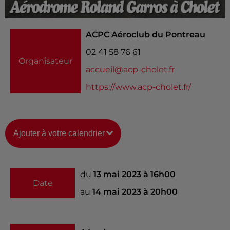
ACPC Aéroclub du Pontreau
02 41 58 76 61
Organisateur
accueil@acp-cholet.fr
https://www.acp-cholet.fr/
Ajouter à votre calendrier
du
13 mai 2023 à 16h00
Date
au
14 mai 2023 à 20h00