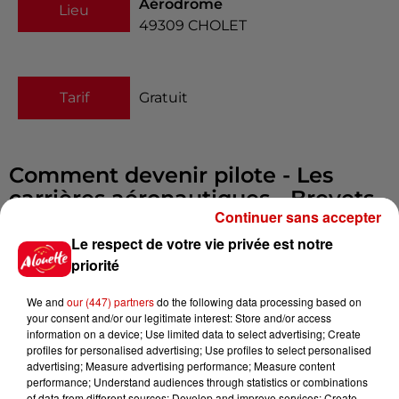
Aérodrome
Lieu
49309
CHOLET
Tarif
Gratuit
Comment devenir pilote - Les
carrières aéronautiques - Brevets
Continuer sans accepter
d'initiation aéronautique
Infos
Le respect de votre vie privée est notre
Voir plus
priorité
17h06
We and
our (447) partners
do the following data processing based on
Pape Léon XIV en France : quel
your consent and/or our legitimate interest: Store and/or access
est son programme ?
information on a device; Use limited data to select advertising; Create
profiles for personalised advertising; Use profiles to select personalised
advertising; Measure advertising performance; Measure content
performance; Understand audiences through statistics or combinations
of data from different sources; Develop and improve services; Create