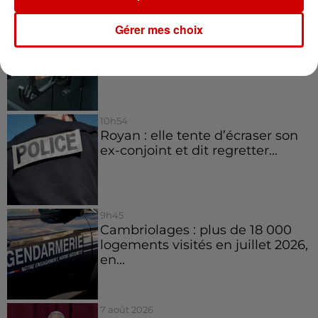
13h42
Gérer mes choix
Aide carburant pour les "grands
rouleurs" : le délai pour la...
10h54
Royan : elle tente d’écraser son
ex-conjoint et dit regretter...
9h45
Cambriolages : plus de 18 000
logements visités en juillet 2026,
en...
7 août 2026