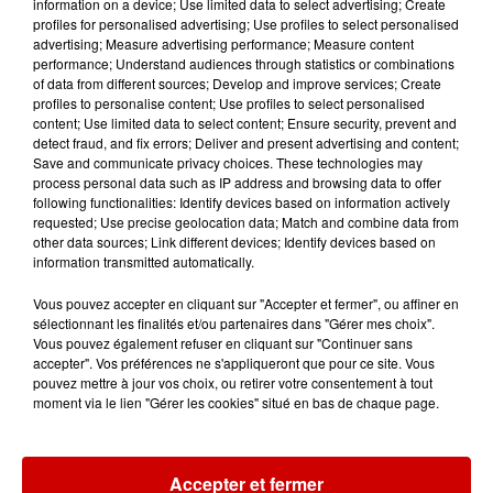
information on a device; Use limited data to select advertising; Create
- 15h-16h : Dessin Manga (6-14 ans)
profiles for personalised advertising; Use profiles to select personalised
- 16h-17h : Cadre à personnaliser
advertising; Measure advertising performance; Measure content
performance; Understand audiences through statistics or combinations
(6-14 ans)
of data from different sources; Develop and improve services; Create
- 16h30-17h : Eveil musical (4-6
profiles to personalise content; Use profiles to select personalised
content; Use limited data to select content; Ensure security, prevent and
ans)
detect fraud, and fix errors; Deliver and present advertising and content;
- 17h-17h30 : Eveil musical (4-6
Save and communicate privacy choices. These technologies may
ans)
process personal data such as IP address and browsing data to offer
following functionalities: Identify devices based on information actively
- 17h-18h : Dessin Manga (6-14 ans)
requested; Use precise geolocation data; Match and combine data from
Vous souhaitez vous inscrire ?
other data sources; Link different devices; Identify devices based on
information transmitted automatically.
Contactez directement notre
boutique-atelier des Arcades
Vous pouvez accepter en cliquant sur "Accepter et fermer", ou affiner en
sélectionnant les finalités et/ou partenaires dans "Gérer mes choix".
Rougé au 0763736776.
Vous pouvez également refuser en cliquant sur "Continuer sans
D’autres surprises vous attendent
accepter". Vos préférences ne s'appliqueront que pour ce site. Vous
également sur ces deux journées :
pouvez mettre à jour vos choix, ou retirer votre consentement à tout
moment via le lien "Gérer les cookies" situé en bas de chaque page.
Goûter, jeu concours, remises
Infos
Voir plus
Accepter et fermer