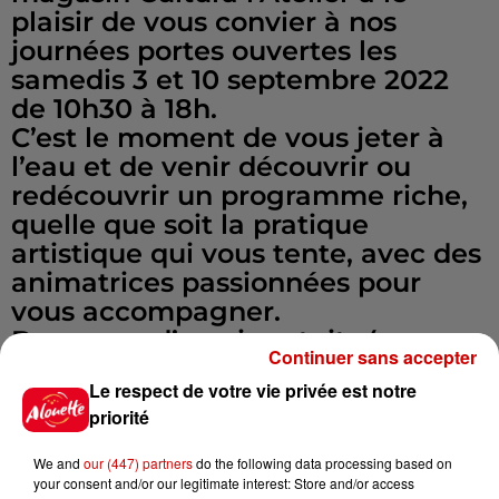
plaisir de vous convier à nos
journées portes ouvertes les
samedis 3 et 10 septembre 2022
de 10h30 à 18h.
C’est le moment de vous jeter à
l’eau et de venir découvrir ou
redécouvrir un programme riche,
quelle que soit la pratique
artistique qui vous tente, avec des
animatrices passionnées pour
vous accompagner.
Des cours d’essai gratuits (sur
Continuer sans accepter
inscription) vous sont proposés le
Le respect de votre vie privée est notre
samedi 3 septembre :
priorité
- 10h30-11h30 : Aquarelle
- 11h30-12h30 : Customisation tote
We and
our (447) partners
do the following data processing based on
bag
your consent and/or our legitimate interest: Store and/or access