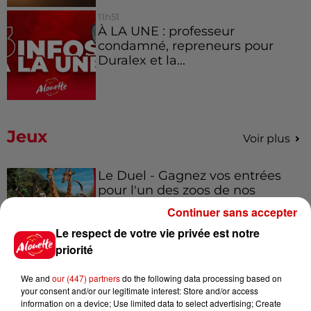
11h51
À LA UNE : professeur
condamné, repreneurs pour
Duralex et la...
Jeux
Voir plus
Le Duel - Gagnez vos entrées
pour l'un des zoos de nos
régions !
Continuer sans accepter
Le respect de votre vie privée est notre
priorité
Gagnez vos places pour le
We and
our (447) partners
do the following data processing based on
Festival du Roi Arthur 2026 !
your consent and/or our legitimate interest: Store and/or access
information on a device; Use limited data to select advertising; Create