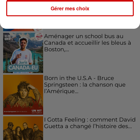
emblématique de
l'entrepreneuriat féminin
Gérer mes choix
Aménager un school bus au
Canada et accueillir les bleus à
Boston,...
Born in the U.S.A - Bruce
Springsteen : la chanson que
l’Amérique...
I Gotta Feeling : comment David
Guetta a changé l’histoire des...