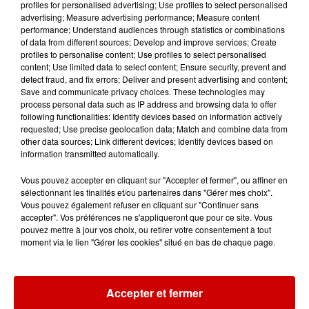
profiles for personalised advertising; Use profiles to select personalised
advertising; Measure advertising performance; Measure content
performance; Understand audiences through statistics or combinations
of data from different sources; Develop and improve services; Create
Gagnez vos entrées pour le
profiles to personalise content; Use profiles to select personalised
Musée du Sport Automobile au
content; Use limited data to select content; Ensure security, prevent and
Mans !
detect fraud, and fix errors; Deliver and present advertising and content;
Save and communicate privacy choices. These technologies may
process personal data such as IP address and browsing data to offer
following functionalities: Identify devices based on information actively
requested; Use precise geolocation data; Match and combine data from
Destination Vacances - Gagnez
other data sources; Link different devices; Identify devices based on
information transmitted automatically.
votre séjour en famille au cœur
de la...
Vous pouvez accepter en cliquant sur "Accepter et fermer", ou affiner en
sélectionnant les finalités et/ou partenaires dans "Gérer mes choix".
Vous pouvez également refuser en cliquant sur "Continuer sans
accepter". Vos préférences ne s'appliqueront que pour ce site. Vous
pouvez mettre à jour vos choix, ou retirer votre consentement à tout
moment via le lien "Gérer les cookies" situé en bas de chaque page.
Podcasts
Voir plus
Accepter et fermer
Kelly Massol, figure