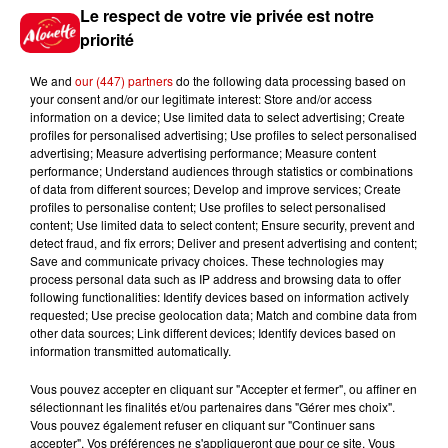
Le respect de votre vie privée est notre
cage et leur espace vital. Voici
priorité
plus de dix ans que l’éminent
conférencier s’attaque à la
We and
our (447) partners
do the following data processing based on
question épineuse : « Qui de l’œuf
your consent and/or our legitimate interest: Store and/or access
information on a device; Use limited data to select advertising; Create
ou de la poule est arrivé en
profiles for personalised advertising; Use profiles to select personalised
premier ? » avec une maîtrise du
advertising; Measure advertising performance; Measure content
performance; Understand audiences through statistics or combinations
jeu absolument irrésistible.
of data from different sources; Develop and improve services; Create
Infos
profiles to personalise content; Use profiles to select personalised
Voir plus
content; Use limited data to select content; Ensure security, prevent and
detect fraud, and fix errors; Deliver and present advertising and content;
Save and communicate privacy choices. These technologies may
8h49
process personal data such as IP address and browsing data to offer
Rennes : enquête ouverte après
following functionalities: Identify devices based on information actively
un accident impliquant un
requested; Use precise geolocation data; Match and combine data from
conducteur...
other data sources; Link different devices; Identify devices based on
information transmitted automatically.
Vous pouvez accepter en cliquant sur "Accepter et fermer", ou affiner en
8 août 2026
sélectionnant les finalités et/ou partenaires dans "Gérer mes choix".
Aide carburant pour les "grands
Vous pouvez également refuser en cliquant sur "Continuer sans
rouleurs" : le délai pour la...
accepter". Vos préférences ne s'appliqueront que pour ce site. Vous