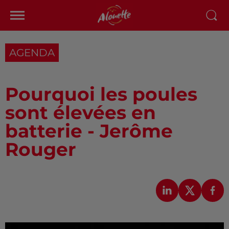
AGENDA
Pourquoi les poules
sont élevées en
batterie - Jerôme
Rouger