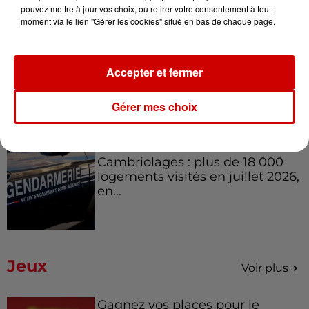
pouvez mettre à jour vos choix, ou retirer votre consentement à tout
moment via le lien "Gérer les cookies" situé en bas de chaque page.
8 août 2026
Royan : elle tente d’écraser son
Accepter et fermer
ex-conjoint et dit regretter...
Gérer mes choix
8 août 2026
Cambriolages : plus de 18 000
logements visités en juillet 2026,
en...
Jeux
Voir plus
Gagnez vos places pour le