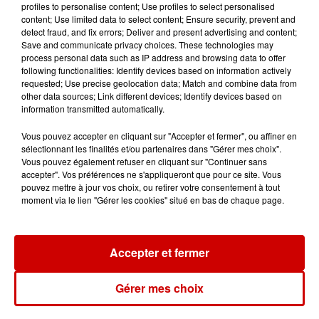
profiles to personalise content; Use profiles to select personalised
content; Use limited data to select content; Ensure security, prevent and
detect fraud, and fix errors; Deliver and present advertising and content;
Save and communicate privacy choices. These technologies may
Le Duel - Gagnez votre balade
process personal data such as IP address and browsing data to offer
en jet ski !
following functionalities: Identify devices based on information actively
requested; Use precise geolocation data; Match and combine data from
other data sources; Link different devices; Identify devices based on
information transmitted automatically.
Vous pouvez accepter en cliquant sur "Accepter et fermer", ou affiner en
sélectionnant les finalités et/ou partenaires dans "Gérer mes choix".
Vous pouvez également refuser en cliquant sur "Continuer sans
Podcasts
Voir plus
accepter". Vos préférences ne s'appliqueront que pour ce site. Vous
pouvez mettre à jour vos choix, ou retirer votre consentement à tout
moment via le lien "Gérer les cookies" situé en bas de chaque page.
Kelly Massol, figure
emblématique de
l'entrepreneuriat féminin
Accepter et fermer
Gérer mes choix
Aménager un school bus au
Canada et accueillir les bleus à