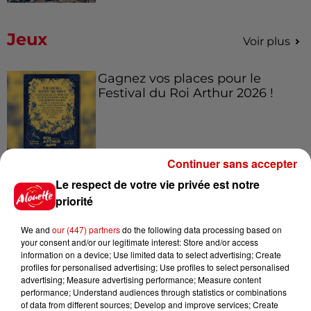
Jeux
Voir plus
Gagnez vos places pour le
Festival du Roi Arthur 2026 !
Continuer sans accepter
Gagnez vos entrées pour le
Le respect de votre vie privée est notre
Musée du Sport Automobile au
Mans !
priorité
We and
our (447) partners
do the following data processing based on
your consent and/or our legitimate interest: Store and/or access
information on a device; Use limited data to select advertising; Create
Alouette vous invite à
profiles for personalised advertising; Use profiles to select personalised
Futuroscope Xperiences !
advertising; Measure advertising performance; Measure content
performance; Understand audiences through statistics or combinations
of data from different sources; Develop and improve services; Create