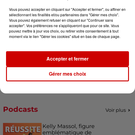
Vous pouvez accepter en cliquant sur "Accepter et fermer", ou affiner en
sélectionnant les finalités et/ou partenaires dans "Gérer mes choix".
Alouette vous invite à
Vous pouvez également refuser en cliquant sur "Continuer sans
Futuroscope Xperiences !
accepter". Vos préférences ne s'appliqueront que pour ce site. Vous
pouvez mettre à jour vos choix, ou retirer votre consentement à tout
moment via le lien "Gérer les cookies" situé en bas de chaque page.
Le Duel - Gagnez votre balade
Accepter et fermer
en jet ski !
Gérer mes choix
Podcasts
Voir plus
Kelly Massol, figure
emblématique de