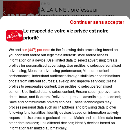
11h51
À LA UNE : professeur
condamné, repreneurs pour
Continuer sans accepter
Duralex et la...
Le respect de votre vie privée est notre
priorité
We and
our (447) partners
do the following data processing based on
Jeux
Voir plus
your consent and/or our legitimate interest: Store and/or access
information on a device; Use limited data to select advertising; Create
profiles for personalised advertising; Use profiles to select personalised
Gagnez vos places pour le
advertising; Measure advertising performance; Measure content
Festival du Roi Arthur 2026 !
performance; Understand audiences through statistics or combinations
of data from different sources; Develop and improve services; Create
profiles to personalise content; Use profiles to select personalised
content; Use limited data to select content; Ensure security, prevent and
detect fraud, and fix errors; Deliver and present advertising and content;
Save and communicate privacy choices. These technologies may
process personal data such as IP address and browsing data to offer
Gagnez vos entrées pour le
following functionalities: Identify devices based on information actively
Musée du Sport Automobile au
requested; Use precise geolocation data; Match and combine data from
Mans !
other data sources; Link different devices; Identify devices based on
information transmitted automatically.