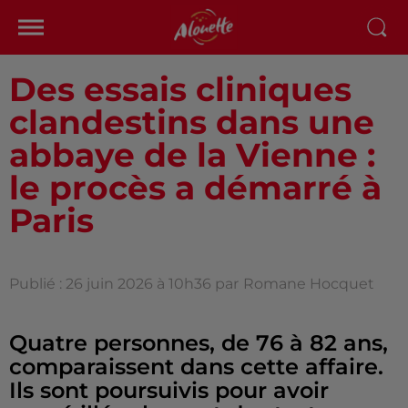
Des essais cliniques
clandestins dans une
abbaye de la Vienne :
le procès a démarré à
Paris
Publié : 26 juin 2026 à 10h36 par
Romane Hocquet
Quatre personnes, de 76 à 82 ans,
comparaissent dans cette affaire.
Ils sont poursuivis pour avoir