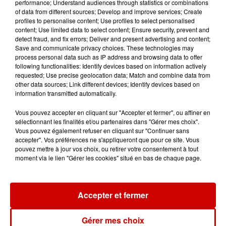
performance; Understand audiences through statistics or combinations
Futuroscope Xperiences !
of data from different sources; Develop and improve services; Create
profiles to personalise content; Use profiles to select personalised
content; Use limited data to select content; Ensure security, prevent and
detect fraud, and fix errors; Deliver and present advertising and content;
Save and communicate privacy choices. These technologies may
process personal data such as IP address and browsing data to offer
Le Duel - Gagnez votre balade
following functionalities: Identify devices based on information actively
en jet ski !
requested; Use precise geolocation data; Match and combine data from
other data sources; Link different devices; Identify devices based on
information transmitted automatically.
Vous pouvez accepter en cliquant sur "Accepter et fermer", ou affiner en
sélectionnant les finalités et/ou partenaires dans "Gérer mes choix".
Vous pouvez également refuser en cliquant sur "Continuer sans
accepter". Vos préférences ne s'appliqueront que pour ce site. Vous
Podcasts
pouvez mettre à jour vos choix, ou retirer votre consentement à tout
Voir plus
moment via le lien "Gérer les cookies" situé en bas de chaque page.
Kelly Massol, figure
emblématique de
Accepter et fermer
l'entrepreneuriat féminin
Gérer mes choix