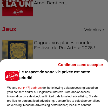
Amel Bent en...
Jeux
Voir plus
Gagnez vos places pour le
Festival du Roi Arthur 2026 !
Continuer sans accepter
Le respect de votre vie privée est notre
Gagnez vos entrées pour le
priorité
Musée du Sport Automobile au
Mans !
We and
our (447) partners
do the following data processing based on
your consent and/or our legitimate interest: Store and/or access
information on a device; Use limited data to select advertising; Create
profiles for personalised advertising; Use profiles to select personalised
advertising; Measure advertising performance; Measure content
Alouette vous invite à