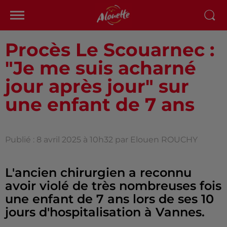
Procès Le Scouarnec :
"Je me suis acharné
jour après jour" sur
une enfant de 7 ans
Publié : 8 avril 2025 à 10h32 par Elouen ROUCHY
L'ancien chirurgien a reconnu
avoir violé de très nombreuses fois
une enfant de 7 ans lors de ses 10
jours d'hospitalisation à Vannes.