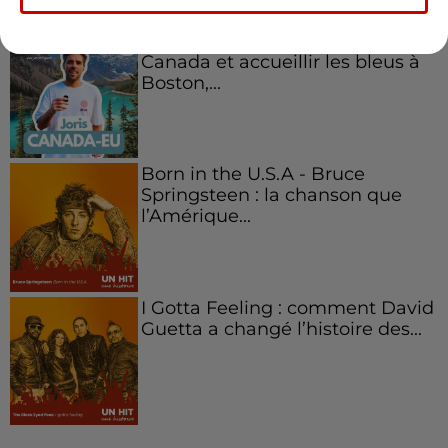
Aménager un school bus au
Canada et accueillir les bleus à
Boston,...
Born in the U.S.A - Bruce
Springsteen : la chanson que
l’Amérique...
I Gotta Feeling : comment David
Guetta a changé l’histoire des...