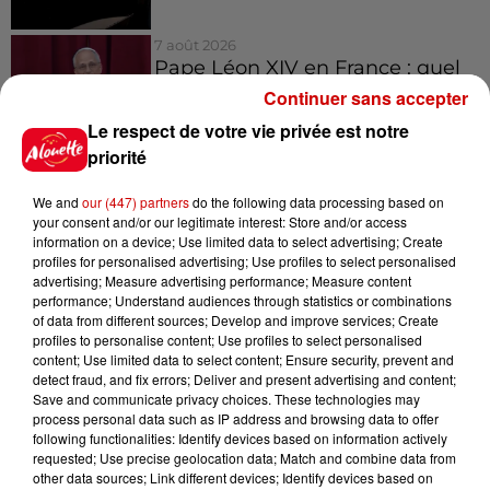
7 août 2026
Pape Léon XIV en France : quel
est son programme ?
Continuer sans accepter
Le respect de votre vie privée est notre
priorité
We and
our (447) partners
do the following data processing based on
your consent and/or our legitimate interest: Store and/or access
Jeux
Voir plus
information on a device; Use limited data to select advertising; Create
profiles for personalised advertising; Use profiles to select personalised
advertising; Measure advertising performance; Measure content
Gagnez vos places pour le
performance; Understand audiences through statistics or combinations
festival Marché Gourmand 2026
of data from different sources; Develop and improve services; Create
à Coulon !
profiles to personalise content; Use profiles to select personalised
content; Use limited data to select content; Ensure security, prevent and
detect fraud, and fix errors; Deliver and present advertising and content;
Save and communicate privacy choices. These technologies may
process personal data such as IP address and browsing data to offer
Le Duel - Gagnez vos entrées
following functionalities: Identify devices based on information actively
requested; Use precise geolocation data; Match and combine data from
pour l'un des zoos de nos
other data sources; Link different devices; Identify devices based on
régions !