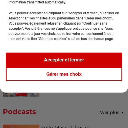
information transmitted automatically.
Vous pouvez accepter en cliquant sur "Accepter et fermer", ou affiner en
sélectionnant les finalités et/ou partenaires dans "Gérer mes choix".
Vous pouvez également refuser en cliquant sur "Continuer sans
Destination Vacances - Gagnez
accepter". Vos préférences ne s'appliqueront que pour ce site. Vous
votre séjour en famille au cœur
pouvez mettre à jour vos choix, ou retirer votre consentement à tout
de la...
moment via le lien "Gérer les cookies" situé en bas de chaque page.
Accepter et fermer
Destination Vacances : inscrivez-
vous !
Gérer mes choix
Podcasts
Voir plus
Kelly Massol, figure