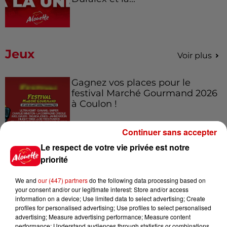
Jeux
Voir plus
Gagnez vos places pour le
festival Marché Gourmand 2026
à Coulon !
Continuer sans accepter
Le respect de votre vie privée est notre
Le Duel - Gagnez vos entrées
priorité
pour l'un des zoos de nos
régions !
We and
our (447) partners
do the following data processing based on
your consent and/or our legitimate interest: Store and/or access
information on a device; Use limited data to select advertising; Create
profiles for personalised advertising; Use profiles to select personalised
Destination Vacances - Gagnez
advertising; Measure advertising performance; Measure content
performance; Understand audiences through statistics or combinations