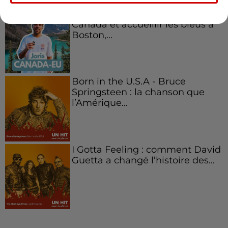
Aménager un school bus au
Canada et accueillir les bleus à
Boston,...
Born in the U.S.A - Bruce
Springsteen : la chanson que
l’Amérique...
I Gotta Feeling : comment David
Guetta a changé l’histoire des...