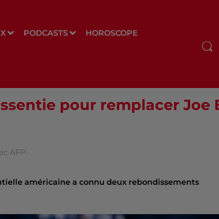
UX
PODCASTS
HOROSCOPE
essentie pour remplacer Joe 
vec AFP
ntielle américaine a connu deux rebondissements