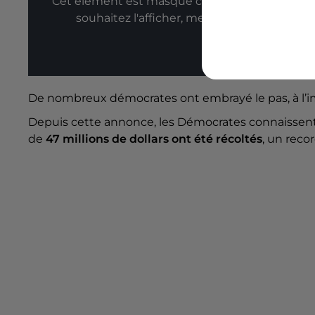
Cet élément est masqué compte-tenu du refus
souhaitez l'afficher, merci de nous donner
Affic
De nombreux démocrates ont embrayé le pas, à l’
Depuis cette annonce, les Démocrates connaissent 
de
47 millions de dollars ont été récoltés
, un reco