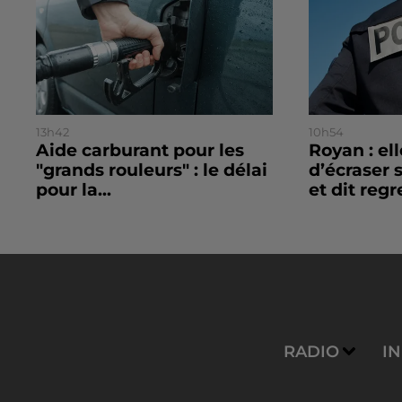
13h42
10h54
Aide carburant pour les
Royan : el
"grands rouleurs" : le délai
d’écraser 
pour la...
et dit regre
RADIO
I