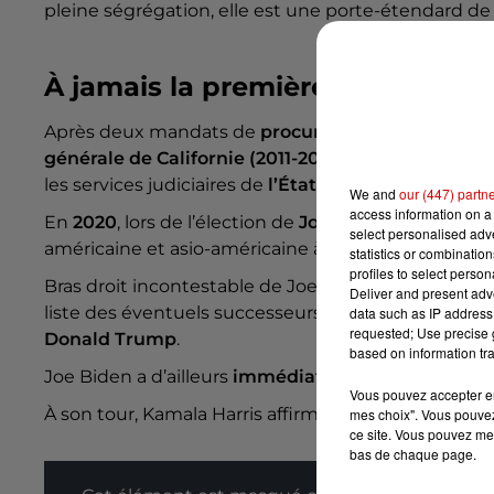
pleine ségrégation, elle est une porte-étendard de
À jamais la première
Après deux mandats de
procureure
à
San Francisc
générale de Californie
(2011-2017)
, devenant alors 
les services judiciaires de
l’État le plus peuplé du 
We and
our (447) partn
access information on a 
En
2020
, lors de l’élection de
Joe Biden
à la préside
select personalised ad
américaine et asio-américaine à occuper le poste 
statistics or combinatio
profiles to select person
Bras droit incontestable de Joe Biden durant tout
Deliver and present adv
liste des éventuels successeurs de Joe Biden en ta
data such as IP address 
requested; Use precise g
Donald Trump
.
based on information tra
Joe Biden a d’ailleurs
immédiatement apporté son
Vous pouvez accepter en 
À son tour, Kamala Harris affirmait son “
intention d
mes choix". Vous pouvez
ce site. Vous pouvez met
bas de chaque page.