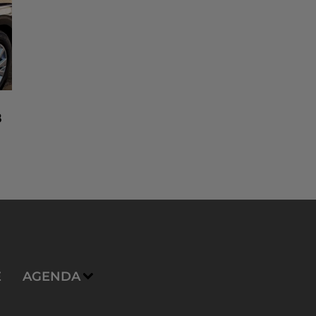
8
n
E
AGENDA