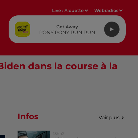
Live :
Alouette
Webradios
Get Away
PONY PONY RUN RUN
Biden dans la course à la
Infos
Voir plus
13h42