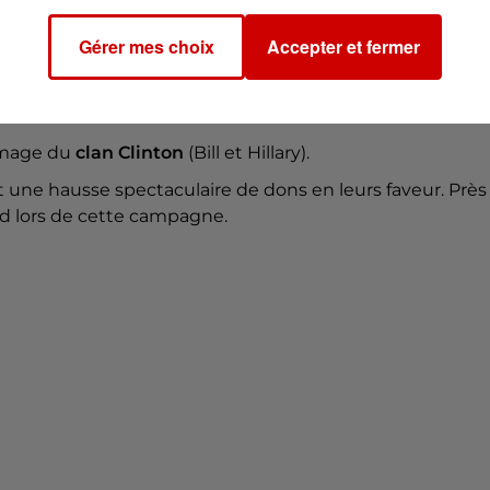
 du dépôt de cookies que vous avez exprimé. Si vous
 votre accord en cliquant sur le bouton ci-dessous.
Gérer mes choix
Accepter et fermer
her l'élément
image du
clan Clinton
(Bill et Hillary).
une hausse spectaculaire de dons en leurs faveur. Près
rd lors de cette campagne.