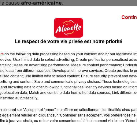
 la cause
afro-américaine
.
Contin
o (2004-2011)
, elle a été élue, deux fois,
procureure
Le respect de votre vie privée est notre priorité
la
première
femme et la première personne noire à dirig
pays
.
ers
do the following data processing based on your consent and/or our legitimate int
device; Use limited data to select advertising; Create profiles for personalised adver
nce des États-Unis, elle devient la
première
femme afro
vertising; Measure advertising performance; Measure content performance; Unders
de
vice-présidente
.
ns of data from different sources; Develop and improve services; Create profiles to 
alised content; Use limited data to select content; Ensure security, prevent and detect
 son mandat, elle est évidemment propulsée en tête de
ertising and content; Save and communicate privacy choices. These technologies
nt que candidate à la présidence des États-Unis, face à
and browsing data to offer following functionalities: Identify devices based on infor
eolocation data; Match and combine data from other data sources; Link different de
nsmitted automatically.
 soutien
à sa vice-présidente.
cliquant sur "Accepter et fermer", ou affiner en sélectionnant les finalités et/ou pa
e mériter et de gagner cette nomination
”.
 également refuser en cliquant sur "Continuer sans accepter". Vos préférences ne 
tre à jour vos choix, ou retirer votre consentement à tout moment via le lien "Gérer 