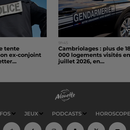
9h45
le tente
Cambriolages : plus de 1
son ex-conjoint
000 logements visités e
tter...
juillet 2026, en...
NFOS
JEUX
PODCASTS
HOROSCOP