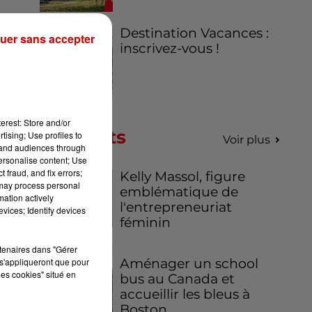
Destination Vacances :
uer sans accepter
inscrivez-vous !
er
erest: Store and/or
Podcasts
tising; Use profiles to
Voir plus
-
tand audiences through
personalise content; Use
 fraud, and fix errors;
Kelly Massol, figure
 may process personal
emblématique de
mation actively
l'entrepreneuriat
vices; Identify devices
féminin
rtenaires dans "Gérer
s'appliqueront que pour
Aménager un school
les cookies" situé en
bus au Canada et
accueillir les bleus à
Boston,...