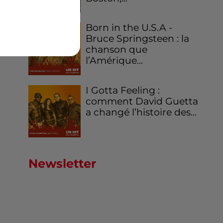
Born in the U.S.A -
Bruce Springsteen : la
chanson que
l’Amérique...
I Gotta Feeling :
comment David Guetta
a changé l’histoire des...
Newsletter