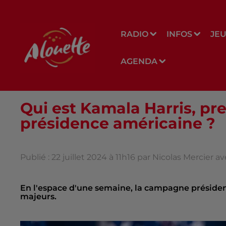
RADIO
INFOS
JE
AGENDA
Qui est Kamala Harris, pr
présidence américaine ?
Publié : 22 juillet 2024 à 11h16 par Nicolas Mercier a
En l'espace d'une semaine, la campagne préside
majeurs.