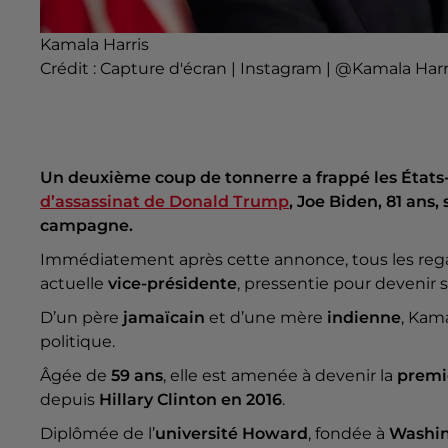
Kamala Harris
Crédit :
Capture d'écran | Instagram | @Kamala Harr
Un deuxième coup de tonnerre a frappé les État
d’assassinat de Donald Trump
, Joe Biden, 81 ans
campagne.
Immédiatement après cette annonce, tous les reg
actuelle
vice-présidente
, pressentie pour devenir
D’un père
jamaïcain
et d’une mère
indienne
, Kama
politique.
Âgée de
59 ans
, elle est amenée à devenir la
premi
depuis
Hillary Clinton en 2016
.
Diplômée de l’
université Howard
, fondée à
Washi