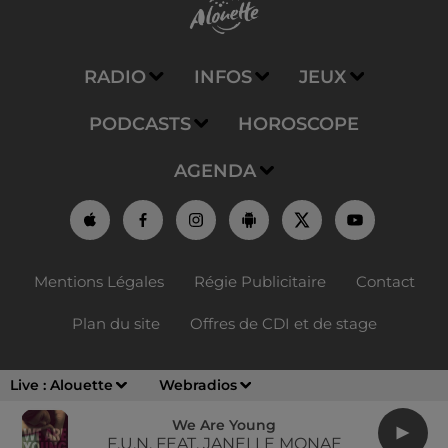
RADIO
INFOS
JEUX
PODCASTS
HOROSCOPE
AGENDA
Mentions Légales
Régie Publicitaire
Contact
Plan du site
Offres de CDI et de stage
Live :
Alouette
Webradios
We Are Young
F.U.N. FEAT. JANELLE MONAE