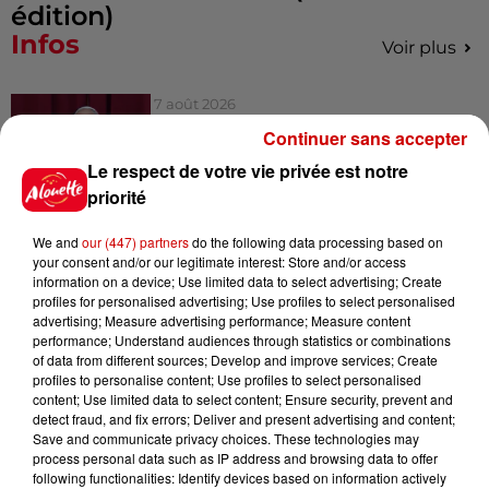
édition)
Infos
Voir plus
7 août 2026
Pape Léon XIV en France : quel
Continuer sans accepter
est son programme ?
Le respect de votre vie privée est notre
priorité
We and
our (447) partners
do the following data processing based on
7 août 2026
your consent and/or our legitimate interest: Store and/or access
Limoges : un bébé d'un mois
information on a device; Use limited data to select advertising; Create
blessé dans un incendie, un
profiles for personalised advertising; Use profiles to select personalised
appartement...
advertising; Measure advertising performance; Measure content
performance; Understand audiences through statistics or combinations
of data from different sources; Develop and improve services; Create
profiles to personalise content; Use profiles to select personalised
7 août 2026
content; Use limited data to select content; Ensure security, prevent and
Éclipse solaire : découvrez les
detect fraud, and fix errors; Deliver and present advertising and content;
meilleurs spots d'observation
Save and communicate privacy choices. These technologies may
process personal data such as IP address and browsing data to offer
du...
following functionalities: Identify devices based on information actively