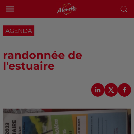
AGENDA
randonnée de
l'estuaire