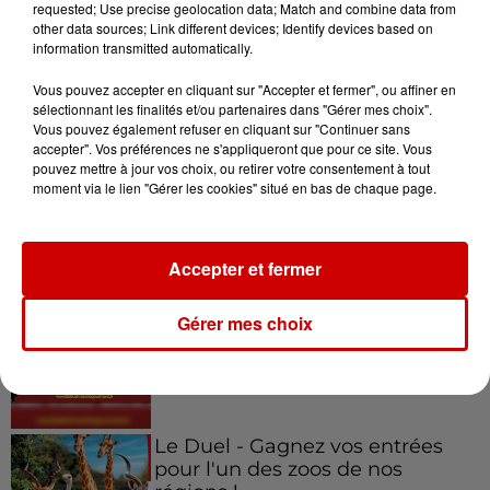
requested; Use precise geolocation data; Match and combine data from
other data sources; Link different devices; Identify devices based on
information transmitted automatically.
7 août 2026
À LA UNE : professeur
Vous pouvez accepter en cliquant sur "Accepter et fermer", ou affiner en
condamné, repreneurs pour
sélectionnant les finalités et/ou partenaires dans "Gérer mes choix".
Duralex et la...
Vous pouvez également refuser en cliquant sur "Continuer sans
accepter". Vos préférences ne s'appliqueront que pour ce site. Vous
pouvez mettre à jour vos choix, ou retirer votre consentement à tout
moment via le lien "Gérer les cookies" situé en bas de chaque page.
Jeux
Voir plus
Accepter et fermer
Gagnez vos places pour le
Gérer mes choix
festival Marché Gourmand 2026
à Coulon !
Le Duel - Gagnez vos entrées
pour l'un des zoos de nos