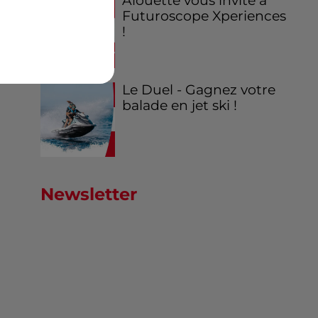
Alouette vous invite à
Futuroscope Xperiences
!
Le Duel - Gagnez votre
balade en jet ski !
Newsletter