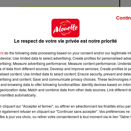
Contin
Le respect de votre vie privée est notre priorité
ers
do the following data processing based on your consent and/or our legitimate int
device; Use limited data to select advertising; Create profiles for personalised adver
vertising; Measure advertising performance; Measure content performance; Unders
ns of data from different sources; Develop and improve services; Create profiles to 
alised content; Use limited data to select content; Ensure security, prevent and detect
ertising and content; Save and communicate privacy choices. These technologies
and browsing data to offer following functionalities: Identify devices based on infor
eolocation data; Match and combine data from other data sources; Link different de
nsmitted automatically.
cliquant sur "Accepter et fermer", ou affiner en sélectionnant les finalités et/ou pa
cartes d'Amnesty International
 également refuser en cliquant sur "Continuer sans accepter". Vos préférences ne 
tre à jour vos choix, ou retirer votre consentement à tout moment via le lien "Gérer 
r