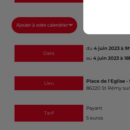
Ajouter à votre calendrier
du
4 juin 2023 à 
Date
au
4 juin 2023 à 1
Place de l'Eglise 
Lieu
86220
St Rémy sur
Payant
Tarif
5 euros