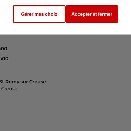
Gérer mes choix
Accepter et fermer
9h00
8h00
- St Remy sur Creuse
 Creuse