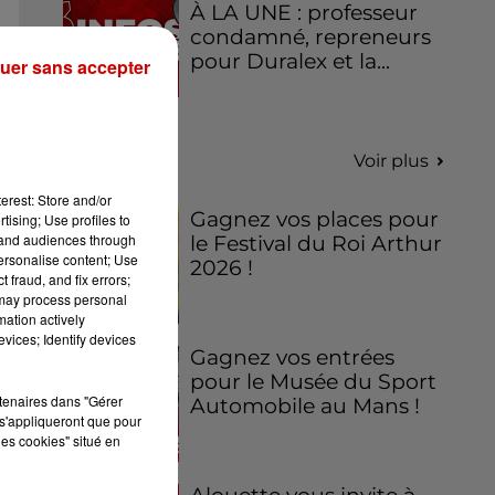
À LA UNE : professeur
condamné, repreneurs
pour Duralex et la...
uer sans accepter
Jeux
Voir plus
erest: Store and/or
Gagnez vos places pour
tising; Use profiles to
tand audiences through
le Festival du Roi Arthur
personalise content; Use
2026 !
 fraud, and fix errors;
 may process personal
mation actively
vices; Identify devices
Gagnez vos entrées
pour le Musée du Sport
rtenaires dans "Gérer
Automobile au Mans !
s'appliqueront que pour
les cookies" situé en