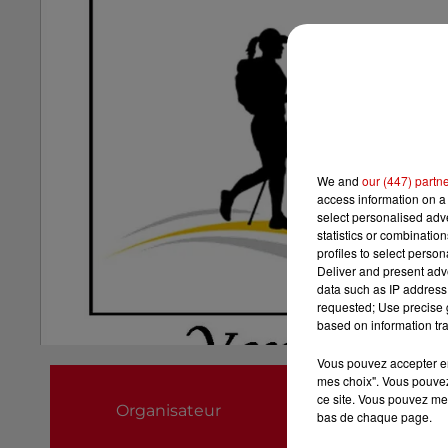
We and
our (447) partn
access information on a 
select personalised ad
statistics or combinatio
profiles to select person
Deliver and present adv
data such as IP address 
requested; Use precise g
based on information tra
Vous pouvez accepter en 
Groupe Loches-Des
mes choix". Vous pouvez
ce site. Vous pouvez met
Organisateur
06 75 33 63 69
bas de chaque page.
c.leterrier@yahoo.f